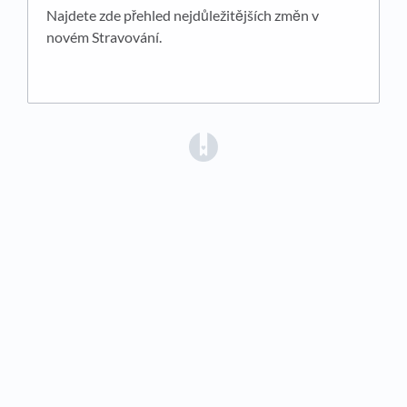
Najdete zde přehled nejdůležitějších změn v
novém Stravování.
(opens in a new tab)