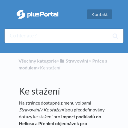
Kontakt
Všechny kategorie
​>​
​Stravování
​ > ​
​Práce s
modulem
​>​ Ke stažení
Ke stažení
Na stránce dostupné z menu volbami
Stravování / Ke stažení
jsou předdefinovány
dotazy ke stažení pro
Import podkladů do
Heliosu
a
Přehled objednávek pro