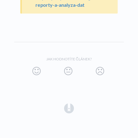
reporty-a-analyza-dat
JAK HODNOTÍTE ČLÁNEK?
(opens in a new tab)