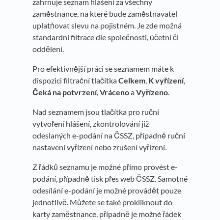
zahrnuje seznam hlášení za všechny
zaměstnance, na které bude zaměstnavatel
uplatňovat slevu na pojistném. Je zde možná
standardní filtrace dle společnosti, účetní či
oddělení.
Pro efektivnější práci se seznamem máte k
dispozici filtrační tlačítka
Celkem
,
K vyřízení
,
Čeká na potvrzení
,
Vráceno
a
Vyřízeno
.
Nad seznamem jsou tlačítka pro ruční
vytvoření hlášení, zkontrolování již
odeslaných e-podání na ČSSZ, případně ruční
nastavení vyřízení nebo zrušení vyřízení
.
Z řádků seznamu je možné přímo provést e-
podání, případně tisk přes web ČSSZ. Samotné
odesílání e-podání je možné provádět pouze
jednotlivě. Můžete se také prokliknout do
karty zaměstnance, případně je možné řádek