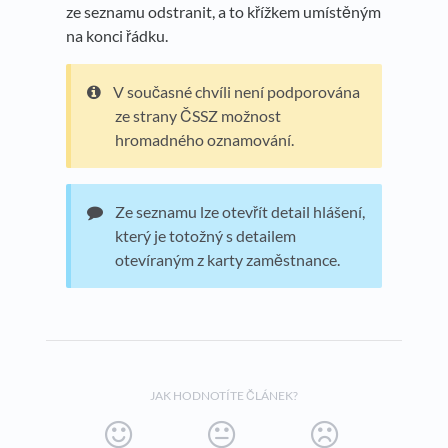
ze seznamu odstranit, a to křížkem umístěným
na konci řádku.
V současné chvíli není podporována
ze strany ČSSZ možnost
hromadného oznamování.
Ze seznamu lze otevřít detail hlášení,
který je totožný s detailem
otevíraným z karty zaměstnance.
JAK HODNOTÍTE ČLÁNEK?