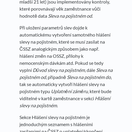
mladší 21 let) jsou implementovány kontroly,
které porovnávají věk zaměstnance vůči
hodnotě data
Sleva na pojistném od
.
Při uložení parametrů slev dojde k
automatickému vytvoření samotného hlášení
slevy na pojistném, které se musí zasílat na
ČSSZ analogickým způsobem jako např.
hlášení změn na OSSZ, přílohy k
nemocenským dávkám atd. Pokud se tedy
vyplní
Důvod slevy na pojistném
, dále
Sleva na
pojistném od
, případně
Sleva na pojistném do
,
tak se automaticky vytvoří hlášení slevy na
pojistném typu
Uplatnění záměru
, které bude
viditelné v kartě zaměstnance v sekci
Hlášení
slevy na pojistném
.
Sekce Hlášení slevy na pojistném je
jednoduchým seznamem s hlášeními
zasílanými na ČSSZ o uplatnění/skončení