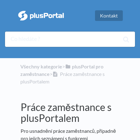
Kontakt
Všechny kategorie
​>​
​plusPortal pro
zaměstnance
​>​
Práce zaměstnance s
plusPortalem
Práce zaměstnance s
plusPortalem
Pro usnadnění práce zaměstnanců, případně
pro jejich seznámení s funkcemi