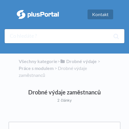
Kontakt
Všechny kategorie
​>​
​Drobné výdaje
​ > ​
Práce s modulem
​ > ​
​Drobné výdaje
zaměstnanců
Drobné výdaje zaměstnanců
2 články