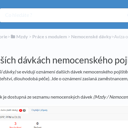
orie
​>​
​Mzdy
​ > ​
​Práce s modulem
​ > ​
​Nemocenské dávky
​>​ Avíz
lších dávkách nemocenského poj
ší dávky
)
se evidují oznámení dalších dávek nemocenského pojištěn
eřství, dlouhodobá péče). Jde o oznámení zaslaná zaměstnancem, 
ek je dostupná ze seznamu nemocenských dávek
(
Mzdy / Nemocen