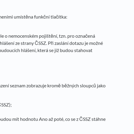
eními umístěna funkční tlačítka:
ele o nemocenském pojištění, tzn. pro označená
lášení ze strany ČSSZ. Při zaslání dotazu je možné
budoucích hlášení, která se již budou stahovat
azení seznam zobrazuje kromě běžných sloupců jako
ČSSZ);
udou mít hodnotu Ano až poté, co se z ČSSZ stáhne