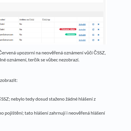
y. Červená upozorní na neověřená oznámení vůči ČSSZ,
né oznámení, terčík se vůbec nezobrazí.
zobrazit:
SSZ; nebylo tedy dosud staženo žádné hlášení z
ho pojištění; tato hlášení zahrnují i neověřená hlášení