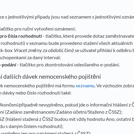
ce s jednotlivými případy jsou nad seznamem s jednotlivými oznám
tlačítko pro ruční vytvoření oznámení;
pro čísla rozhodnutí
- tlačítko, které provede dotaz zaměstnavat
 rozhodnutí) v seznamu bude provedeno stažení všech aktuálních h
ck-box
Vracet změny za období,
čímž se uživatel přihlásí k odběru 
schopenkami za daný interval;
e-podání
- tlačítko pro zkontrolování odesílaného e-podání.
 dalších dávek nemocenského pojištění
vek nemocenského pojištění má formu
seznamu
. Ve výchozím zobr
h dávky nebo číslo rozhodnutí také:
Ukončení/případně nevyplněno, pokud jde o informační hlášení z 
ní (Zadáno zaměstnancem/Zadáno účetní/Staženo z ČSSZ);
Z (hlášení stažená z ČSSZ budou mít vždy hodnotu Ano, ostatní b
du s daným číslem rozhodnutí);
 vyplněno jen pro oznámení stažená z ČSSZ);