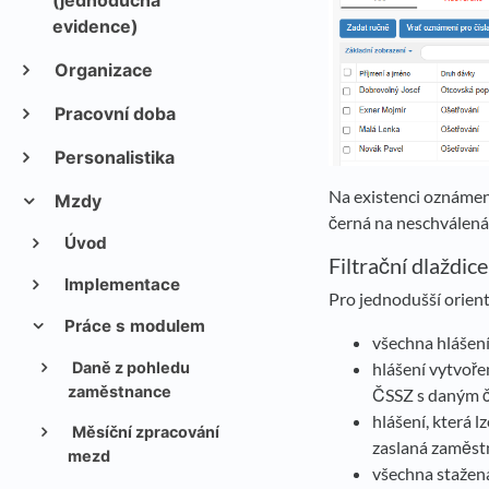
(jednoduchá
evidence)
Organizace
Pracovní doba
Personalistika
Na existenci oznámen
Mzdy
černá na neschválená
Úvod
Filtrační dlaždice
Implementace
Pro jednodušší orient
Práce s modulem
všechna hlášení
hlášení vytvoře
Daně z pohledu
zaměstnance
ČSSZ s daným č
hlášení, která l
Měsíční zpracování
zaslaná zaměstn
mezd
všechna stažen