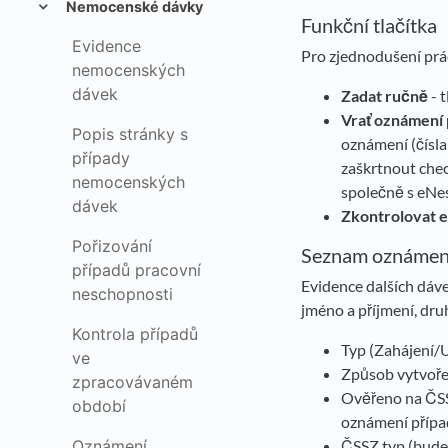
Nemocenské dávky
Funkční tlačítka
Evidence
Pro zjednodušení prá
nemocenských
dávek
Zadat ručně
- 
Vrať oznámení 
Popis stránky s
oznámení (čísla
případy
zaškrtnout che
nemocenských
společně s eNe
dávek
Zkontrolovat 
Pořizování
Seznam oznámení
případů pracovní
Evidence dalších dá
neschopnosti
jméno a příjmení, dru
Kontrola případů
Typ (Zahájení/
ve
Způsob vytvoře
zpracovávaném
Ověřeno na ČSS
období
oznámení přípa
ČSSZ typ (bude
Oznámení