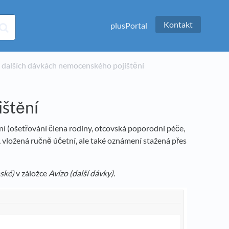
Kontakt
plusPortal
a o dalších dávkách nemocenského pojištění
ištění
í (ošetřování člena rodiny, otcovská poporodní péče,
vložená ručně účetní, ale také oznámení stažená přes
ské)
v záložce
Avízo (další dávky).