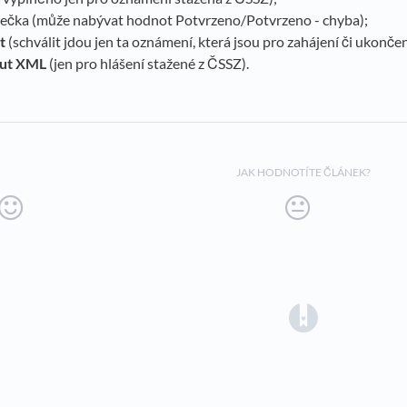
aječka (může nabývat hodnot Potvrzeno/Potvrzeno - chyba);
t
(schválit jdou jen ta oznámení, která jsou pro zahájení či ukonč
ut XML
(jen pro hlášení stažené z ČSSZ).
JAK HODNOTÍTE ČLÁNEK?
(opens in a 