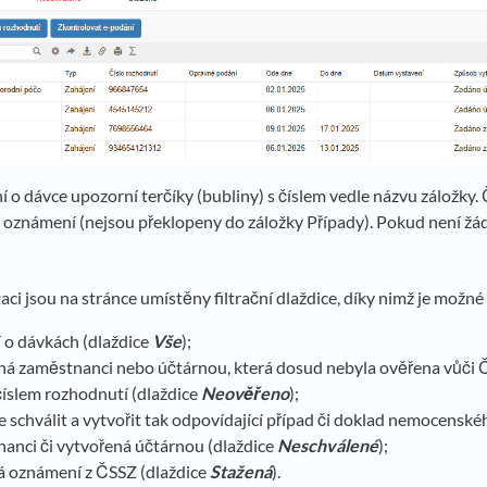
í o dávce upozorní terčíky (bubliny) s číslem vedle názvu záložk
 oznámení (nejsou překlopeny do záložky Případy). Pokud není žád
aci jsou na stránce umístěny filtrační dlaždice, díky nimž je možné 
 o dávkách (dlaždice
Vše
);
ná zaměstnanci nebo účtárnou, která dosud nebyla ověřena vůči Č
íslem rozhodnutí (dlaždice
Neověřeno
);
ze schválit a vytvořit tak odpovídající případ či doklad nemocenské
anci či vytvořená účtárnou (dlaždice
Neschválené
);
á oznámení z ČSSZ (dlaždice
Stažená
).