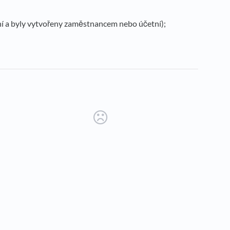
ení a byly vytvořeny zaměstnancem nebo účetní);
new tab)