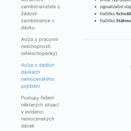
signalizační vl
zaměstnavatele o
tlačítko
Schváli
žádosti
tlačítko
Stáhno
zaměstnance o
dávku
Avíza o pracovní
neschopnosti
(eNeschopenky)
Avíza o dalších
dávkách
nemocenského
pojištění
Postupy řešení
některých situací
v evidenci
nemocenských
dávek