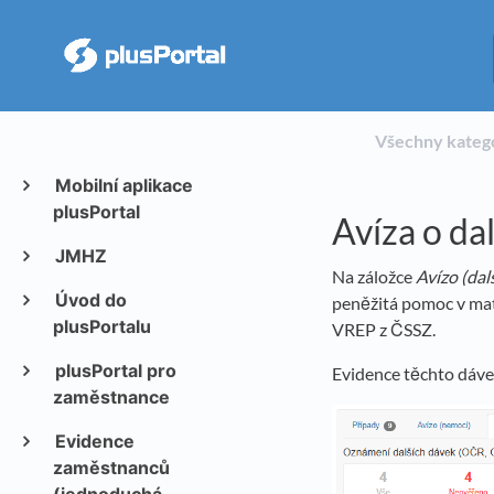
Všechny kateg
Mobilní aplikace
plusPortal
Avíza o da
JMHZ
Na záložce
Avízo (dal
Úvod do
peněžitá pomoc v mat
plusPortalu
VREP z ČSSZ.
plusPortal pro
Evidence těchto dáv
zaměstnance
Evidence
zaměstnanců