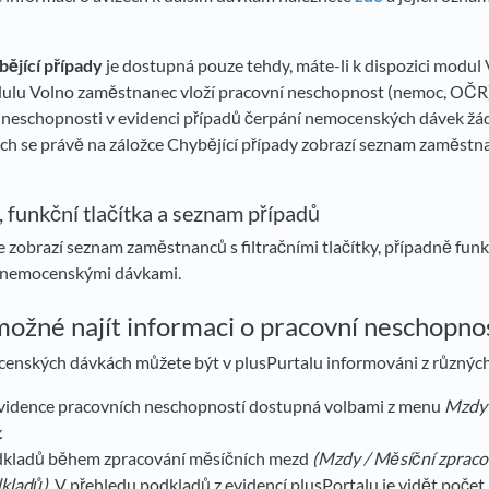
ějící případy
je dostupná pouze tehdy, máte-li k dispozici modul
odulu Volno zaměstnanec vloží pracovní neschopnost (nemoc, OČR)
 neschopnosti v evidenci případů čerpání nemocenských dávek žá
ch se právě na záložce Chybějící případy zobrazí seznam zaměstna
e, funkční tlačítka a seznam případů
e zobrazí seznam zaměstnanců s filtračními tlačítky, případně funkč
s nemocenskými dávkami.
možné najít informaci o pracovní neschopno
enských dávkách můžete být v plusPurtalu informováni z různýc
vidence pracovních neschopností dostupná volbami z menu
Mzdy 
.
odkladů během zpracování měsíčních mezd
(
Mzdy / Měsíční zpracov
dkladů
)
. V přehledu podkladů z evidencí plusPortalu je vidět poče