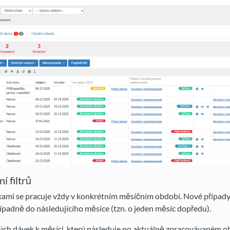
í filtrů
mi se pracuje vždy v konkrétním měsíčním období. Nové případy
ípadně do následujícího měsíce (tzn. o jeden měsíc dopředu).
h dávek k měsíci, který následuje po aktuálně zpracovávaném ob