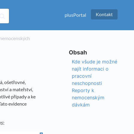
Kontakt
plusPortal
ce nemocenských
Kde všude je možné
najít informaci o
pracovní
, ošetřovné,
neschopnosti
tví a mateřství,
Reporty k
tlivé případy a ke
nemocenským
Tato evidence
dávkám
tí: