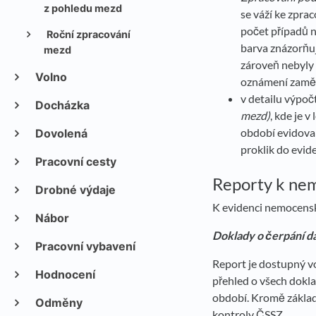
z pohledu mezd
se váží ke zpra
počet případů 
Roční zpracování
barva znázorňuj
mezd
zároveň nebyly 
Volno
oznámení zaměs
v detailu výpo
Docházka
mezd
)
, kde je
období evidovan
Dovolená
proklik do evi
Pracovní cesty
Reporty k n
Drobné výdaje
K evidenci nemocenský
Nábor
Doklady o čerpání d
Pracovní vybavení
Report je dostupný v
Hodnocení
přehled o všech dokl
období. Kromě základ
Odměny
kontroly ČSSZ.