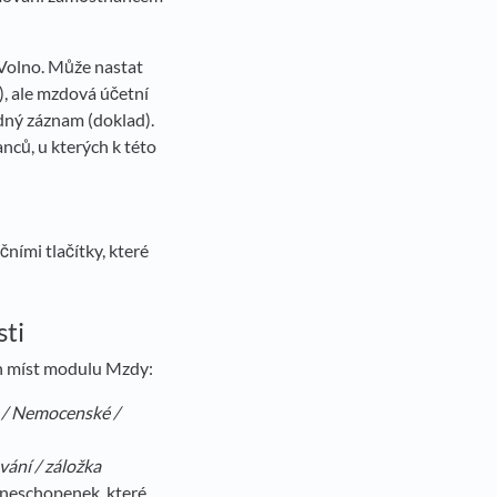
 Volno. Může nastat
, ale mzdová účetní
dný záznam (doklad).
nců, u kterých k této
ními tlačítky, které
sti
h míst modulu Mzdy:
/ Nemocenské /
ání / záložka
t neschopenek, které