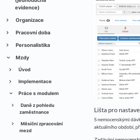
(jednoduchá
evidence)
Organizace
Pracovní doba
Personalistika
Mzdy
Úvod
Implementace
Práce s modulem
Daně z pohledu
Lišta pro nastaven
zaměstnance
S nemocenskými dávka
Měsíční zpracování
aktuálního období, př
mezd
Zadávání nemocenskýc