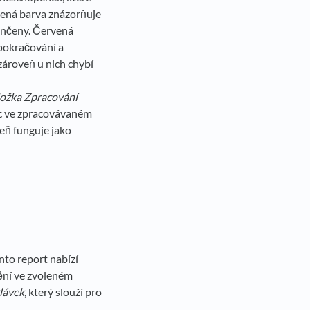
elená barva znázorňuje
ončeny. Červená
pokračování a
zároveň u nich chybí
ložka Zpracování
ec ve zpracovávaném
eň funguje jako
nto report nabízí
ění ve zvoleném
dávek
, který slouží pro