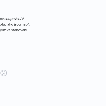
 neschopných
. V
u, jako jsou např.
využívá stahování