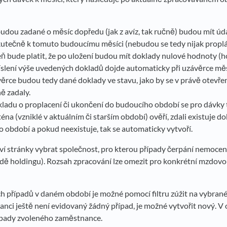
budou zadané o měsíc dopředu (jak z avíz, tak ručně) budou mít úda
utečně k tomuto budoucímu měsíci (nebudou se tedy nijak proplá
ň bude platit, že po uložení budou mít doklady nulové hodnoty (hod
íslení výše uvedených dokladů dojde automaticky při uzávěrce mě
ěrce budou tedy dané doklady ve stavu, jako by se v právě otev
ně zadaly.
kladu o proplacení či ukončení do budoucího období se pro dávky
éna (vzniklé v aktuálním či starším období) ověří, zdali existuje d
o období a pokud neexistuje, tak se automaticky vytvoří.
aví stránky vybrat společnost, pro kterou případy čerpání nemoce
adě holdingu). Rozsah zpracování lze omezit pro konkrétní mzdov
 případů v daném období je možné pomocí filtru zúžit na vybran
anci ještě není evidovaný žádný případ, je možné vytvořit nový. V
ípady zvoleného zaměstnance.