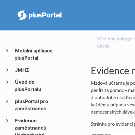
Všechny kategor
dávek
Mobilní aplikace
plusPortal
Evidence 
JMHZ
Úvod do
Mzdová účtárna je po
plusPortalu
peněžitá pomoc v mate
dlouhodobé ošetřovné)
plusPortal pro
každému případu vést
zaměstnance
nemocenských dávek 
Evidence
Stránka pro evidenci
zaměstnanců