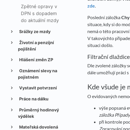
zde
.
Zpětné opravy v
DPN s dopadem
Poslední záložka
Chyb
do aktuální mzdy
situace, kdy si do m
nemá o této pracovní
Srážky ze mzdy
V takovýchto případe
Životní a penzijní
situaci došlo.
pojištění
Filtrační dlaždic
Hlášení změn ZP
Dle zvolené záložky s
Oznámení slevy na
dále umožňují práci 
pojistném
Kde všude je 
Vystavit potvrzení
O evidovaných nemoc
Práce na dálku
výše popsaná e
Průměrný hodinový
záložka Případy
výdělek
při kontrole p
Mateřská dovolená
Zpracování po