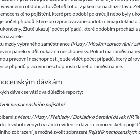
covávanému období, a to včetně toho, v jakém se nachází stavu. Z
nemocenského pojištění, které pro období pokračují nebo byly uk
e počet případů, které pro zpracovávané období nemají doklad o 
ukončeny. Žluté ukazují počet případů, které obdobím prochází a 
tnavatele.
čtu mzdy vybraného zaměstnance
(
Mzdy / Měsíční zpracování / zá
 v levém panelu vidět odkaz na neschopenky. Pokud má zaměstnan
ou pracovní neschopnost, je zde vidět počet případů, který zárov
dence případů pracovní neschopnosti daného zaměstnance.
emocenským dávkám
ch dávek se váží dva důležité reporty:
ávek nemocenského pojištění
olbami z
Menu /
Mzdy / Přehledy / Doklady o čerpání dávek NP.
Te
adech vyhotovených v rámci evidence dávek nemocenského pojišt
ního zobrazení je možné zvolit zobrazení
Rejstřík nemocenských 