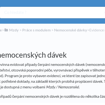
ie
​>​
​Mzdy
​ > ​
​Práce s modulem
​ > ​
​Nemocenské dávky
​>​ Eviden
nemocenských dávek
vinna evidovat případy čerpání nemocenských dávek (nemocenská
řství, otcovská poporodní péče, vyrovnávací příspěvek v těhotens
. Program je proto vybaven evidencí, ve které lze zapisovat jedno
 potřebné doklady, na základě kterých probíhá proplácení dávek. 
je dostupná z menu volbami
Mzdy / Nemocenské.
 případů čerpání nemocenských dávek je rozdělena do několika čás