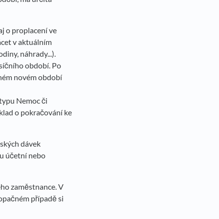
j o proplacení ve
cet v aktuálním
iny, náhrady...).
síčního období. Po
řeném novém období
 typu Nemoc či
oklad o pokračování ke
nských dávek
ou účetní nebo
ého zaměstnance. V
 opačném případě si