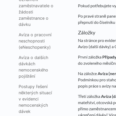
zaměstnavatele o
Pokud potřebujete vyb
žádosti
Po pravé straně panel
zaměstnance o
přepnutí do číselníku
dávku
Záložky
Avíza o pracovní
Na stránce pro eviden
neschopnosti
Avízo (další dávky) a 
(eNeschopenky)
První záložka
Případ
Avíza o dalších
do zvoleného měsíční
dávkách
nemocenského
Na záložce
Avíza (ne
pojištění
Podmínkou pro staho
popis práce s avízy n
Postupy řešení
některých situací
Třetí záložka
Avíza (d
v evidenci
mateřství, otcovská p
nemocenských
přímo zaměstnance
dávek
ukončení dávky).
Více