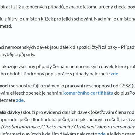
írat i z již ukončených případů, označte k tomu určený check-box
u s filtry je umístěn křížek pro jejich schování. Nad ním je umístě
 mezd.
ci nemocenských dávek jsou dále k dispozici čtyři záložky - Případ
Chybějící případy.
y
ukazuje všechny případy čerpání nemocenských dávek, které prob
ho období. Podrobný popis práce s případy naleznete
zde
.
moci)
se soustřeďují oznámení o pracovní neschopnosti od ČSSZ (
vání eNeschopenek je nahrání
komerčního certifikátu
do plusPo
aleznete
zde
.
alší dávky)
slouží pro evidenci dalších dávek (ošetřování člena ro
oporodní péče, dlouhodobá péče), a to jak zadaných ručně, tak i za
m
(Osobní informace / Chci oznámit / Oznámení záměru čerpat dá
 informací o avízech k dalším dávkám naleznete
zde
a jejich ozn