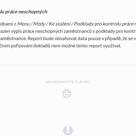
olu práce neschopných
olbami z
Menu /
Mzdy / Ke stažení / Podklady pro kontrolu práce
razen výpis práce neschopných zaměstnanců s podklady pro kontrol
aměstnance. Report bude obsahovat data pouze v případě, že se 
čním pořizování dokladů není možné tento report využívat.
JAK HODNOTÍTE ČLÁNEK?
(opens in a new tab)