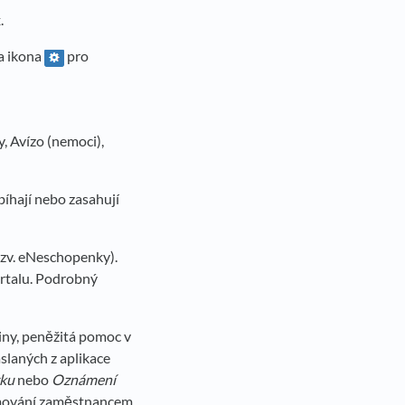
.
na ikona
pro
y, Avízo (nemoci),
íhají nebo zasahují
tzv. eNeschopenky).
rtalu. Podrobný
diny, peněžitá pomoc v
slaných z aplikace
vku
nebo
Oznámení
amování zaměstnancem