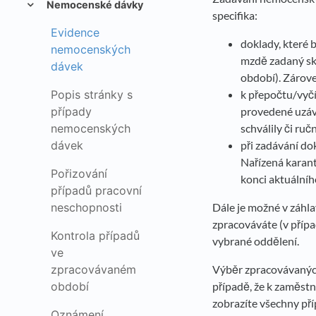
Nemocenské dávky
specifika:
Evidence
doklady, které 
nemocenských
mzdě zadaný sk
dávek
období). Zárove
Popis stránky s
k přepočtu/vyč
případy
provedené uzáv
nemocenských
schválily či ruč
dávek
při zadávání do
Nařízená karant
Pořizování
konci aktuálníh
případů pracovní
neschopnosti
Dále je možné v záhl
zpracováváte (v příp
Kontrola případů
vybrané oddělení.
ve
zpracovávaném
Výběr zpracovávaných
období
případě, že k zaměstn
zobrazíte všechny př
Oznámení