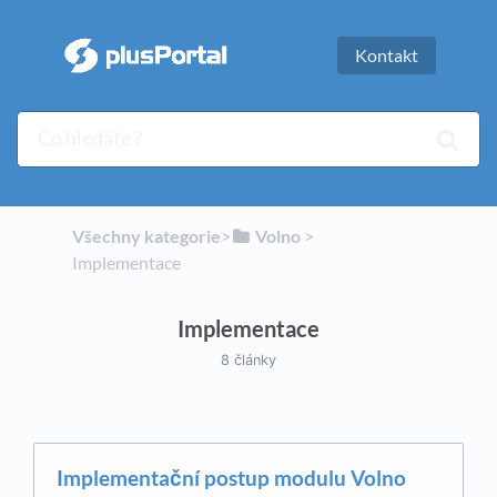
Kontakt
Všechny kategorie
​>​
​Volno
​ > ​
Implementace
Implementace
8 články
Implementační postup modulu Volno