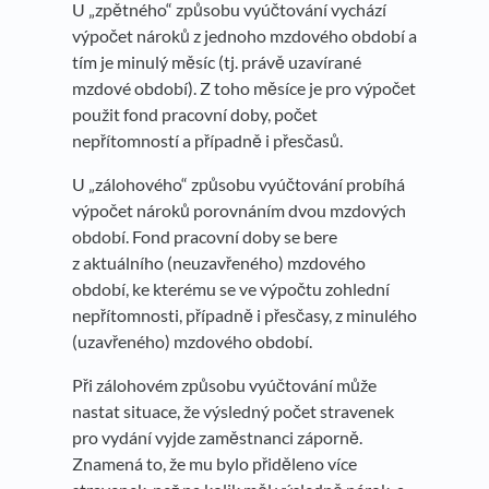
U „zpětného“ způsobu vyúčtování vychází
výpočet nároků z jednoho mzdového období a
tím je minulý měsíc (tj. právě uzavírané
mzdové období). Z toho měsíce je pro výpočet
použit fond pracovní doby, počet
nepřítomností a případně i přesčasů.
U „zálohového“ způsobu vyúčtování probíhá
výpočet nároků porovnáním dvou mzdových
období. Fond pracovní doby se bere
z aktuálního (neuzavřeného) mzdového
období, ke kterému se ve výpočtu zohlední
nepřítomnosti, případně i přesčasy, z minulého
(uzavřeného) mzdového období.
Při zálohovém způsobu vyúčtování může
nastat situace, že výsledný počet stravenek
pro vydání vyjde zaměstnanci záporně.
Znamená to, že mu bylo přiděleno více