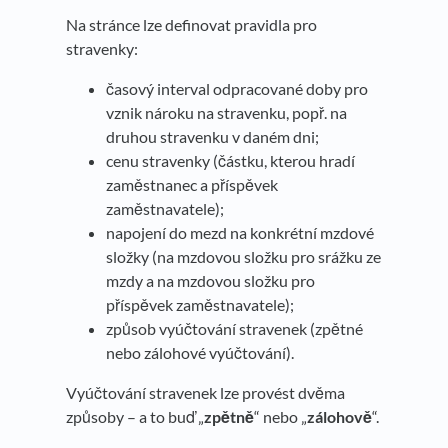
Na stránce lze definovat pravidla pro
stravenky:
časový interval odpracované doby pro
vznik nároku na stravenku, popř. na
druhou stravenku v daném dni;
cenu stravenky (částku, kterou hradí
zaměstnanec a příspěvek
zaměstnavatele);
napojení do mezd na konkrétní mzdové
složky (na mzdovou složku pro srážku ze
mzdy a na mzdovou složku pro
příspěvek zaměstnavatele);
způsob vyúčtování stravenek (zpětné
nebo zálohové vyúčtování).
Vyúčtování stravenek lze provést dvěma
způsoby – a to buď „
zpětně
“ nebo „
zálohově
“.