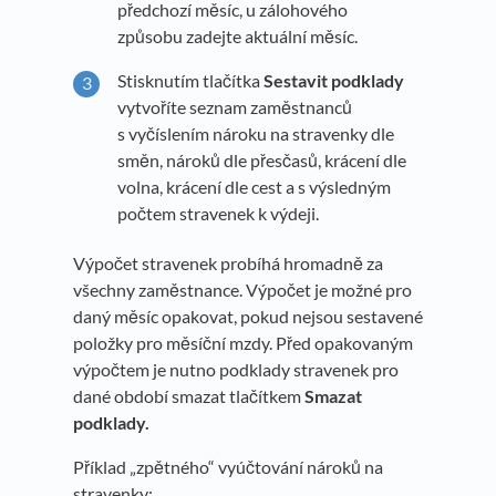
předchozí měsíc, u zálohového
způsobu zadejte aktuální měsíc.
Stisknutím tlačítka
Sestavit podklady
vytvoříte seznam zaměstnanců
s vyčíslením nároku na stravenky dle
směn, nároků dle přesčasů, krácení dle
volna, krácení dle cest a s výsledným
počtem stravenek k výdeji.
Výpočet stravenek probíhá hromadně za
všechny zaměstnance. Výpočet je možné pro
daný měsíc opakovat, pokud nejsou sestavené
položky pro měsíční mzdy. Před opakovaným
výpočtem je nutno podklady stravenek pro
dané období smazat tlačítkem
Smazat
podklady.
Příklad „zpětného“ vyúčtování nároků na
stravenky: