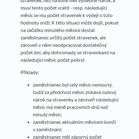
stravenek, než na kolik měl výsledně nárok, a
musí tento počet vrátit - resp. následující
měsíc se mu počet stravenek k výdeji o tuto
hodnotu sníží. K této situaci může dojít, pokud
na začátku minulého měsíce dostal
zaměstnanec určitý počet stravenek, ale
zároveň v něm neodpracoval dostatečný
počet dní, aby dohromady se stravenkami na
následující měsíc počet pokryl.
Příklady:
zaměstnanec byl celý měsíc nemocný,
tudíž za předchozí měsíc získává nulový
nárok na stravenky a zároveň následující
měsíc má méně pracovních dnů než
minulý měsíc;
zaměstnanec aktuálním měsícem končí
v zaměstnání;
zaměstnanec měl záporný počet