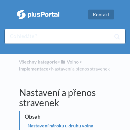
Kontakt
Všechny kategorie
​>​
​Volno
​ > ​
Implementace
​>​ Nastavení a přenos stravenek
Nastavení a přenos
stravenek
Nastavení nároku u druhu volna