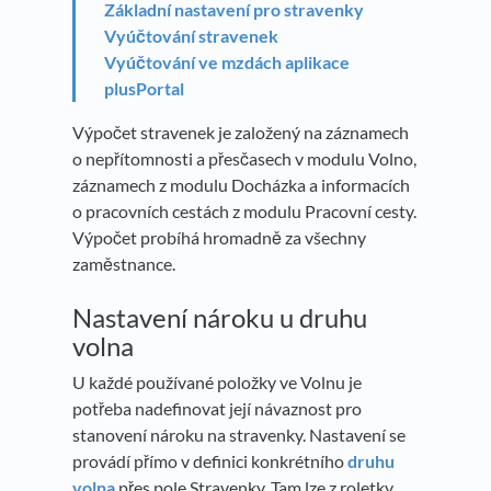
Základní nastavení pro stravenky
Vyúčtování stravenek
Vyúčtování ve mzdách aplikace
plusPortal
Výpočet stravenek je založený na záznamech
o nepřítomnosti a přesčasech v modulu Volno,
záznamech z modulu Docházka a informacích
o pracovních cestách z modulu Pracovní cesty.
Výpočet probíhá hromadně za všechny
zaměstnance.
Nastavení nároku u druhu
volna
U každé používané položky ve Volnu je
potřeba nadefinovat její návaznost pro
stanovení nároku na stravenky. Nastavení se
provádí přímo v definici konkrétního
druhu
volna
přes pole Stravenky. Tam lze z roletky