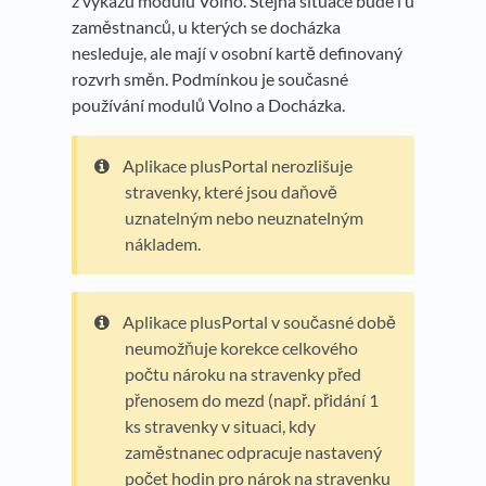
z výkazu modulu Volno. Stejná situace bude i u
zaměstnanců, u kterých se docházka
nesleduje, ale mají v osobní kartě definovaný
rozvrh směn. Podmínkou je současné
používání modulů Volno a Docházka.
Aplikace plusPortal nerozlišuje
stravenky, které jsou daňově
uznatelným nebo neuznatelným
nákladem.
Aplikace plusPortal v současné době
neumožňuje korekce celkového
počtu nároku na stravenky před
přenosem do mezd (např. přidání 1
ks stravenky v situaci, kdy
zaměstnanec odpracuje nastavený
počet hodin pro nárok na stravenku