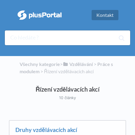
Kontakt
Všechny kategorie
​>​
​Vzdělávání
​ > ​
​Práce s
modulem
​ > ​
​Řízení vzdělávacích akcí
Řízení vzdělávacích akcí
10 články
Druhy vzdělávacích akcí