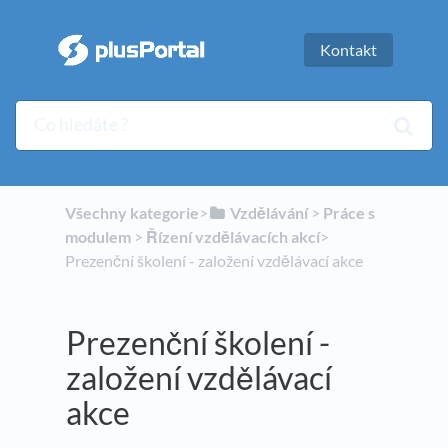
Kontakt
Všechny kategorie
​>​
​Vzdělávání
​ > ​
​Práce s
modulem
​ > ​
​Řízení vzdělávacích akcí
​>​
Prezenční školení - založení vzdělávací akce
Prezenční školení -
založení vzdělávací
akce