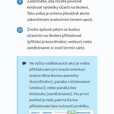
Zaškrtněte, zda chcete povinně
evidovat výsledky účasti na školení.
Tato volba je určena převážně akcím
zakončeným znalostním testem apod.
Zvolte způsob jakým se budou
účastnící na školení přihlašovat
(přihlásí je koordinátor, vedoucí, nebo
zaměstnanec si zvolí termín sám).
Ve výčtu vzdělávacích akcí je volba
přihlašování pro snazší orientaci
znázorněna ikonou panenky
(koordinátor), panáka s kloboukem
(vedoucí), nebo panáka bez
klobouku (zaměstnanec). Na první
pohled je tedy patrná forma
přihlašování bez nutnosti prokliku.