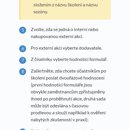
složením z názvu školení a názvu
sezóny.
Zvolte, zda se jedná o interní nebo
nakupovanou externí akci.
Pro externí akci vyberte dodavatele.
Z číselníku vyberte hodnotící formulář.
Zaškrtněte, zda chcete účastníkům po
školení poslat dvoufázové hodnocení
(první hodnotící formuláře jsou
obvykle zaměstnancům zpřístupněny
ihned po proběhnutí akce, druhá sada
může být odeslána s časovou
prodlevou a slouží například k ověření
nabytých zkušeností v praxi);