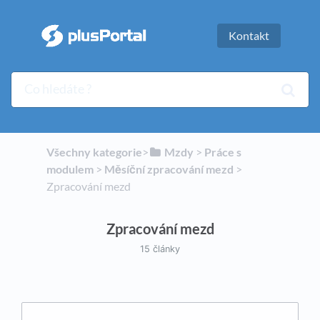
Kontakt
Všechny kategorie
​>​
​Mzdy
​ > ​
​Práce s
modulem
​ > ​
​Měsíční zpracování mezd
​ > ​
Zpracování mezd
Zpracování mezd
15 články