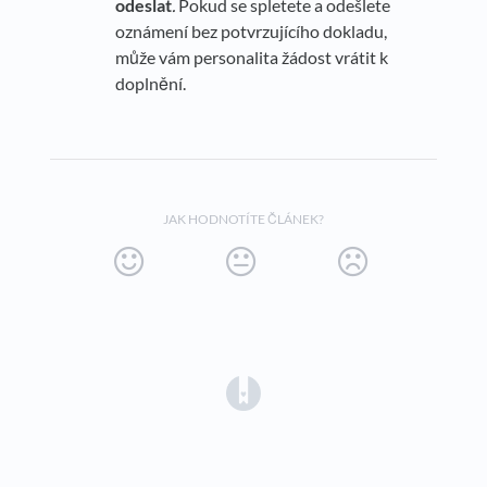
odeslat
.
Pokud se spletete a odešlete
oznámení bez potvrzujícího dokladu,
může vám personalita žádost vrátit k
doplnění.
JAK HODNOTÍTE ČLÁNEK?
(opens in a new tab)