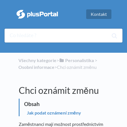
Kontakt
Všechny kategorie
​>​
​Personalistika
​ > ​
Osobní informace
​>​ Chci oznámit změnu
Chci oznámit změnu
Jak podat oznámení změny
Zaměstnanci mají možnost prostřednictvím