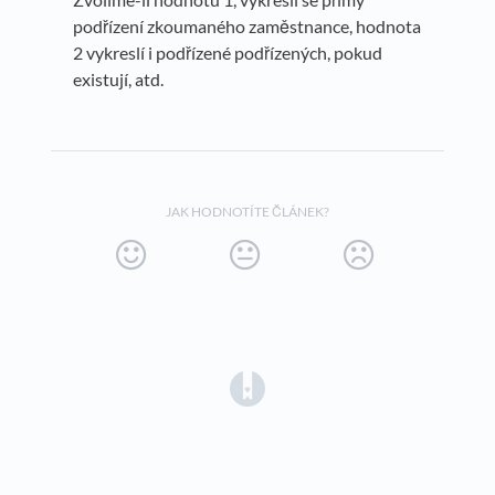
podřízení zkoumaného zaměstnance, hodnota
2 vykreslí i podřízené podřízených, pokud
existují, atd.
JAK HODNOTÍTE ČLÁNEK?
(opens in a new tab)