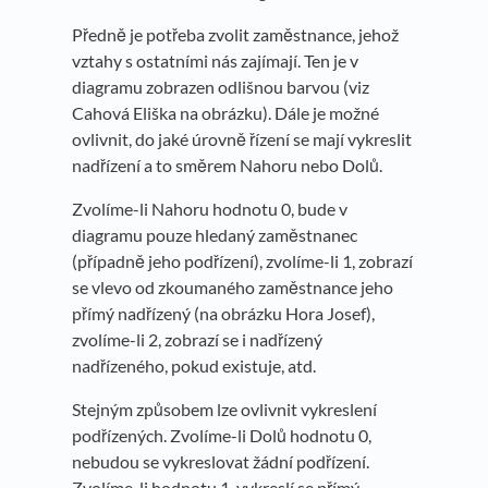
Předně je potřeba zvolit zaměstnance, jehož
vztahy s ostatními nás zajímají. Ten je v
diagramu zobrazen odlišnou barvou (viz
Cahová Eliška na obrázku). Dále je možné
ovlivnit, do jaké úrovně řízení se mají vykreslit
nadřízení a to směrem Nahoru nebo Dolů.
Zvolíme-li Nahoru hodnotu 0, bude v
diagramu pouze hledaný zaměstnanec
(případně jeho podřízení), zvolíme-li 1, zobrazí
se vlevo od zkoumaného zaměstnance jeho
přímý nadřízený (na obrázku Hora Josef),
zvolíme-li 2, zobrazí se i nadřízený
nadřízeného, pokud existuje, atd.
Stejným způsobem lze ovlivnit vykreslení
podřízených. Zvolíme-li Dolů hodnotu 0,
nebudou se vykreslovat žádní podřízení.
Zvolíme-li hodnotu 1, vykreslí se přímý