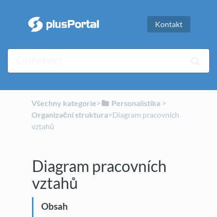
Kontakt
Všechny kategorie
​>​
​Personalistika
​ > ​
Organizační struktura
​>​ Diagram pracovních
vztahů
Diagram pracovních
vztahů