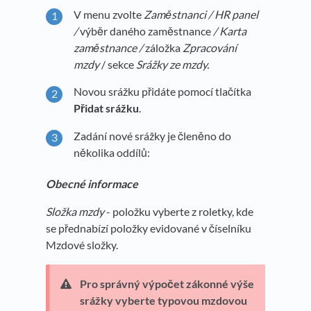
V menu zvolte
Zaměstnanci / HR panel
/
výběr daného zaměstnance
/ Karta
zaměstnance /
záložka
Zpracování
mzdy
/ sekce
Srážky ze mzdy.
Novou srážku přidáte pomocí tlačítka
Přidat srážku
.
Zadání nové srážky je členěno do
několika oddílů:
Obecné informace
Složka mzdy
- položku vyberte z roletky, kde
se přednabízí položky evidované v číselníku
Mzdové složky.
Pro správný výpočet zákonné výše
srážky vyberte typovou mzdovou