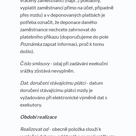
vráceny zaměstnanci (např. z pokladny,
vyplatit zaměstnanci přímo na účet, případně
přes mzdu) a v deponovaných platbách je
potřeba označit, že deponace daného
zaměstnance nechcete zahrnovat do
platebního příkazu (doporučujeme do pole
Poznámka
zapsat informaci, proč k tomu
došlo).
Číslo smlouvy
- údaj při zadávání exekuční
srážky zůstává nevyplněn.
Dat. doručení stávajícímu plátci
- datum
doručení stávajícímu plátci mzdy je
vyžadováno při elektronické výměně dat s
exekutory.
Období realizace
Realizovat od
- obecně položka slouží k