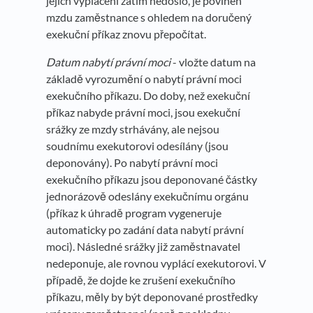
jejich vyplacení zatím nedošlo, je povinen
mzdu zaměstnance s ohledem na doručený
exekuční příkaz znovu přepočítat.
Datum nabytí právní moci
- vložte datum na
základě vyrozumění o nabytí právní moci
exekučního příkazu. Do doby, než exekuční
příkaz nabyde právní moci, jsou exekuční
srážky ze mzdy strhávány, ale nejsou
soudnímu exekutorovi odesílány (jsou
deponovány). Po nabytí právní moci
exekučního příkazu jsou deponované částky
jednorázově odeslány exekučnímu orgánu
(příkaz k úhradě program vygeneruje
automaticky po zadání data nabytí právní
moci). Následné srážky již zaměstnavatel
nedeponuje, ale rovnou vyplácí exekutorovi. V
případě, že dojde ke zrušení exekučního
příkazu, měly by být deponované prostředky