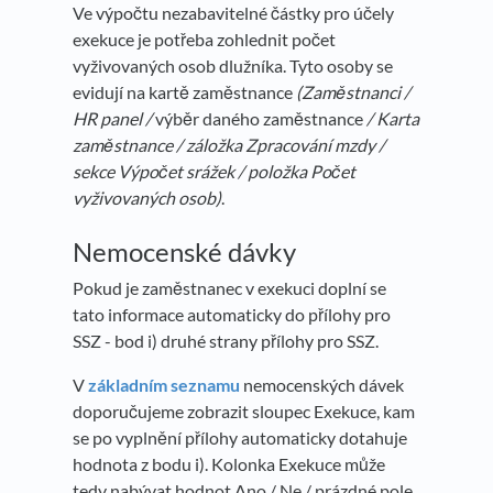
Ve výpočtu nezabavitelné částky pro účely
exekuce je potřeba zohlednit počet
vyživovaných osob dlužníka. Tyto osoby se
evidují na kartě zaměstnance
(
Zaměstnanci /
HR panel /
výběr daného zaměstnance
/ Karta
zaměstnance
/
záložka Zpracování mzdy /
sekce Výpočet srážek / položka Počet
vyživovaných osob)
.
Nemocenské dávky
Pokud je zaměstnanec v exekuci doplní se
tato informace automaticky do přílohy pro
SSZ - bod i) druhé strany přílohy pro SSZ.
V
základním seznamu
nemocenských dávek
doporučujeme zobrazit sloupec Exekuce, kam
se po vyplnění přílohy automaticky dotahuje
hodnota z bodu i). Kolonka Exekuce může
tedy nabývat hodnot Ano / Ne / prázdné pole.