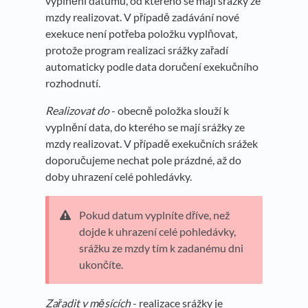
vyplnění datumu, od kterého se mají srážky ze
mzdy realizovat. V případě zadávání nové
exekuce není potřeba položku vyplňovat,
protože program realizaci srážky zařadí
automaticky podle data doručení exekučního
rozhodnutí.
Realizovat do
- obecně položka slouží k
vyplnění data, do kterého se mají srážky ze
mzdy realizovat. V případě exekučních srážek
doporučujeme nechat pole prázdné, až do
doby uhrazení celé pohledávky.
Pokud datum vyplníte dříve, než
dojde k uhrazení celé pohledávky,
srážku ze mzdy tím k zadanému dni
ukončíte.
Zařadit v měsících
- realizace srážky je