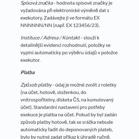
Spisová značka
- hodnota spisové značky je
vyžadována při elektronické výměně dat s
exekutory. Zadávejte ji ve formátu EX
NNNNNN/NN (např. EX 123456/23).
Instituce / Adresa / Kontakt
- slouží k
detailnější evidenci rozhodnutí, položky se
vyplní automaticky po výběru údajů v položce
exekutor.
Platba
Způsob platby
- údaj je možné zvolit z roletky
(na účet, hotově, složenkou, do
vnitrospořitelny, disketa ČS, na kumulovaný
účet). Standardní nastavení pro potřeby
exekuce je platba na účet. Pokud by byl zadán
způsob platby hotově, tak se srážka nebude
automaticky řadit do deponovaných plateb,
bylo by nutné zadat příkaz k úhradě ručně.