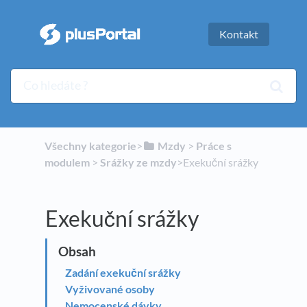
Kontakt
Všechny kategorie
​>​
​Mzdy
​ > ​
​Práce s
modulem
​ > ​
​Srážky ze mzdy
​>​ Exekuční srážky
Exekuční srážky
Zadání exekuční srážky
Vyživované osoby
Nemocenské dávky