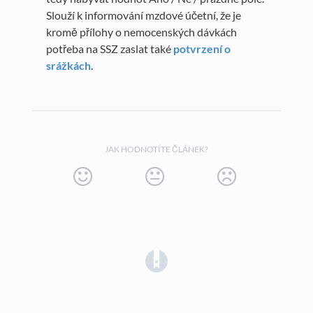
Slouží k informování mzdové účetní, že je
kromě přílohy o nemocenských dávkách
potřeba na SSZ zaslat také
potvrzení o
srážkách
.
JAK HODNOTÍTE ČLÁNEK?
(opens in a new tab)