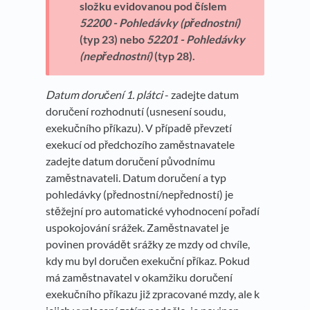
složku evidovanou pod číslem
52200 - Pohledávky (přednostní)
(typ 23)
nebo
52201 - Pohledávky
(nepřednostní)
(typ 28).
Datum doručení 1. plátci
- zadejte datum
doručení rozhodnutí (usnesení soudu,
exekučního příkazu). V případě převzetí
exekucí od předchozího zaměstnavatele
zadejte datum doručení původnímu
zaměstnavateli. Datum doručení a typ
pohledávky (přednostní/nepředností) je
stěžejní pro automatické vyhodnocení pořadí
uspokojování srážek. Zaměstnavatel je
povinen provádět srážky ze mzdy od chvíle,
kdy mu byl doručen exekuční příkaz. Pokud
má zaměstnavatel v okamžiku doručení
exekučního příkazu již zpracované mzdy, ale k