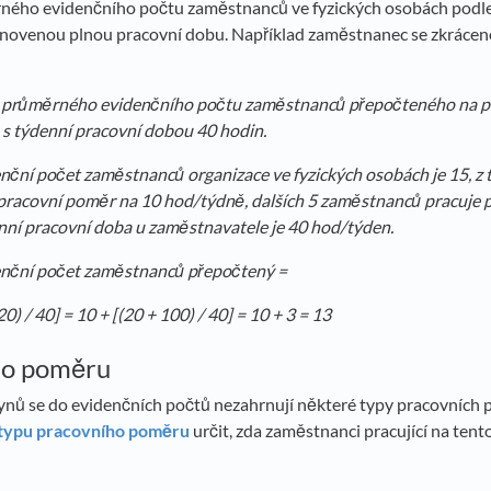
ého evidenčního počtu zaměstnanců ve fyzických osobách podle d
ovenou plnou pracovní dobu. Například zaměstnanec se zkráceno
u průměrného evidenčního počtu zaměstnanců přepočteného na p
s týdenní pracovní dobou 40 hodin.
ční počet zaměstnanců organizace ve fyzických osobách je 15, z t
í pracovní poměr na 10 hod/týdně, dalších 5 zaměstnanců pracuje 
ní pracovní doba u zaměstnavatele je 40 hod/týden.
nční počet zaměstnanců přepočtený =
0) / 40] = 10 + [(20 + 100) / 40] = 10 + 3 = 13
ho poměru
nů se do evidenčních počtů nezahrnují některé typy pracovních 
typu pracovního poměru
určit, zda zaměstnanci pracující na ten