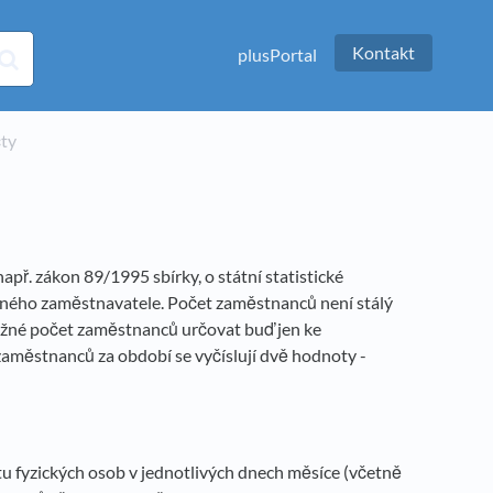
Kontakt
plusPortal
čty
př. zákon 89/1995 sbírky, o státní statistické
aného zaměstnavatele. Počet zaměstnanců není stálý
možné počet zaměstnanců určovat buď jen ke
aměstnanců za období se vyčíslují dvě hodnoty -
u fyzických osob v jednotlivých dnech měsíce (včetně