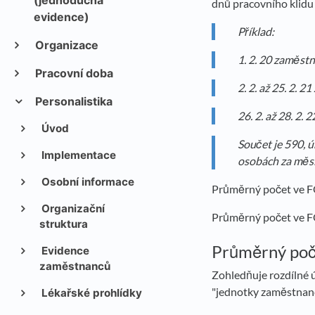
(jednoduchá
dnů pracovního klidu 
evidence)
Příklad:
Organizace
1. 2. 20 zaměstn
Pracovní doba
2. 2. až 25. 2. 
Personalistika
26. 2. až 28. 2.
Úvod
Součet je 590, 
Implementace
osobách za měsí
Osobní informace
Průměrný počet ve FO
Organizační
Průměrný počet ve FO
struktura
Průměrný poč
Evidence
zaměstnanců
Zohledňuje rozdílné 
"jednotky zaměstnanc
Lékařské prohlídky