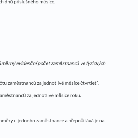
ch dnů příslušného měsíce.
růměrný evidenční počet zaměstnanců ve fyzických
tu zaměstnanců za jednotlivé měsíce čtvrtletí.
aměstnanců za jednotlivé měsíce roku.
oměry u jednoho zaměstnance a přepočítává je na