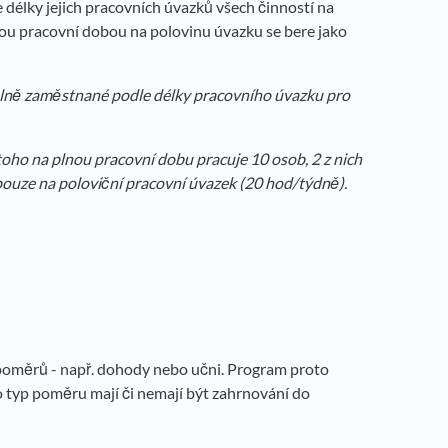
élky jejich pracovních úvazků všech činností na
u pracovní dobou na polovinu úvazku se bere jako
lně zaměstnané podle délky pracovního úvazku pro
oho na plnou pracovní dobu pracuje 10 osob, 2 z nich
pouze na poloviční pracovní úvazek (20 hod/týdně).
poměrů - např. dohody nebo učni. Program proto
to typ poměru mají či nemají být zahrnování do