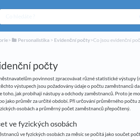
orie
​>​
​Personalistika
​ > ​
​Evidenční počty
​>​ Co jsou evidenční po
idenční počty
městnavatelům povinnost zpracovávat různé statistické výstupy (na
 těchto výstupech jsou požadovány údaje o počtu zaměstnanců d
dle toho, jak probíhají nástupy a odchody zaměstnanců. Proto je 
o jako průměr za určité období. Při určování průměrného počtu z
yzických osobách a průměrný počet zaměstnanců přepočtený.
t ve fyzických osobách
tnanců ve fyzických osobách za měsíc se počítá jako součet počt