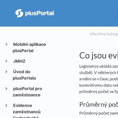
Všechny kateg
Mobilní aplikace
plusPortal
Co jsou ev
JMHZ
Legislativa ukládá za
Úvod do
službě). V některých
plusPortalu
a mění se v čase, po
konkrétnímu datu neb
plusPortal pro
průměrný počet ve f
zaměstnance
Průměrný poče
Evidence
zaměstnanců
Průměrný počet zaměs