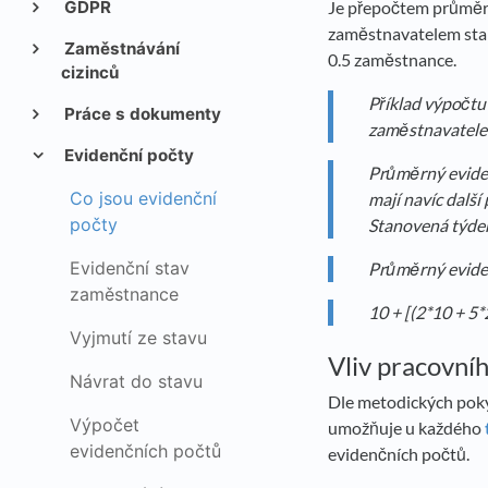
GDPR
Je přepočtem průměrn
zaměstnavatelem stan
Zaměstnávání
0.5 zaměstnance.
cizinců
Příklad výpočt
Práce s dokumenty
zaměstnavatele 
Evidenční počty
Průměrný eviden
Co jsou evidenční
mají navíc dalš
počty
Stanovená týden
Evidenční stav
Průměrný evide
zaměstnance
10 + [(2*10 + 5*2
Vyjmutí ze stavu
Vliv pracovní
Návrat do stavu
Dle metodických poky
Výpočet
umožňuje u každého
evidenčních počtů
evidenčních počtů.