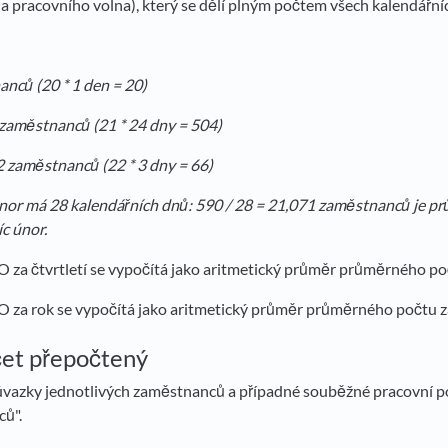
a pracovního volna), který se dělí plným počtem všech kalendářní
anců (20 * 1 den = 20)
21 zaměstnanců (21 * 24 dny = 504)
 22 zaměstnanců (22 * 3 dny = 66)
únor má 28 kalendářních dnů: 590 / 28 = 21,071 zaměstnanců je p
c únor.
 za čtvrtletí se vypočítá jako aritmetický průměr průměrného poč
 za rok se vypočítá jako aritmetický průměr průměrného počtu z
et přepočtený
úvazky jednotlivých zaměstnanců a případné souběžné pracovní p
ů".