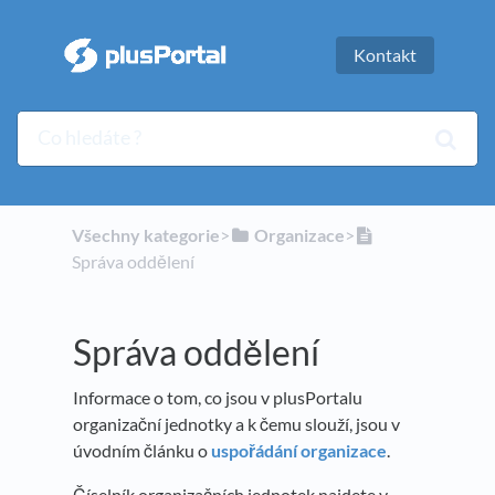
Kontakt
Všechny kategorie
​>​
​Organizace
​>​
Správa oddělení
Správa oddělení
Informace o tom, co jsou v plusPortalu
organizační jednotky a k čemu slouží, jsou v
úvodním článku o
uspořádání organizace
.
Číselník organizačních jednotek najdete v