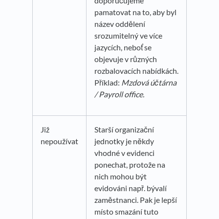
doporučujeme
pamatovat na to, aby byl
název oddělení
srozumitelný ve více
jazycích, neboť se
objevuje v různých
rozbalovacích nabídkách.
Příklad:
Mzdová účtárna
/ Payroll office.
Již
Starší organizační
nepoužívat
jednotky je někdy
vhodné v evidenci
ponechat, protože na
nich mohou být
evidováni např. bývalí
zaměstnanci. Pak je lepší
místo smazání tuto