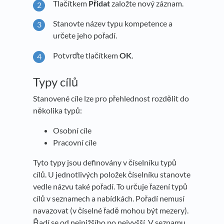
Tlačítkem
Přidat
založte nový záznam.
Stanovte název typu kompetence a
určete jeho pořadí.
Potvrďte tlačítkem
OK
.
Typy cílů
Stanovené cíle lze pro přehlednost rozdělit do
několika typů:
Osobní cíle
Pracovní cíle
Tyto typy jsou definovány v číselníku typů
cílů. U jednotlivých položek číselníku stanovte
vedle názvu také pořadí. To určuje řazení typů
cílů v seznamech a nabídkách. Pořadí nemusí
navazovat (v číselné řadě mohou být mezery).
Řadí se od nejnižšího po nejvyšší. V seznamu