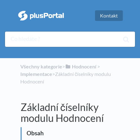
Kontakt
Všechny kategorie
​>​
​Hodnocení
​ > ​
Implementace
​>​ Základní číselníky modulu
Hodnocení
Základní číselníky
modulu Hodnocení