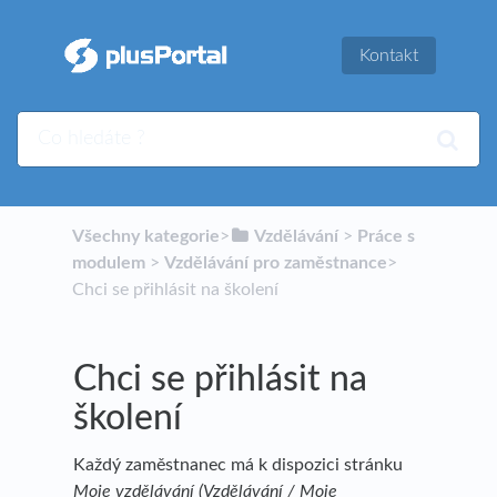
Kontakt
Všechny kategorie
​>​
​Vzdělávání
​ > ​
​Práce s
modulem
​ > ​
​Vzdělávání pro zaměstnance
​>​
Chci se přihlásit na školení
Chci se přihlásit na
školení
Každý zaměstnanec má k dispozici stránku
Moje vzdělávání (Vzdělávání / Moje