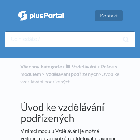
Kontakt
Všechny kategorie
​>​
​Vzdělávání
​ > ​
​Práce s
modulem
​ > ​
​Vzdělávání podřízených
​>​ Úvod ke
vzdělávání podřízených
Úvod ke vzdělávání
podřízených
V rámci modulu Vzdělávání je možné
vedoucím pracovníkům přidělovat pravomoci