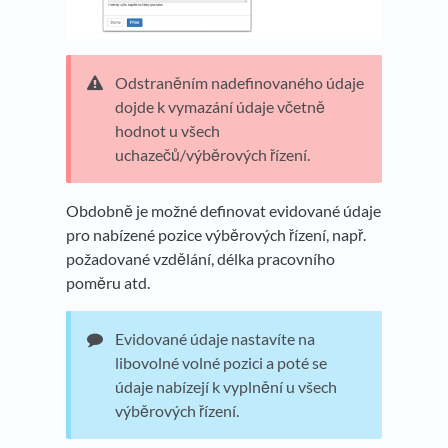
Odstraněním nadefinovaného údaje
dojde k vymazání údaje včetně
hodnot u všech
uchazečů/výběrových řízení.
Obdobně je možné definovat evidované údaje
pro nabízené pozice výběrových řízení, např.
požadované vzdělání, délka pracovního
poměru atd.
Evidované údaje nastavíte na
libovolné volné pozici a poté se
údaje nabízejí k vyplnění u všech
výběrových řízení.