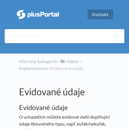
Kontakt
Všechny kategorie
​>​
​Nábor
​ > ​
Implementace
​>​ Evidované údaje
Evidované údaje
Evidované údaje
O uchazečích můžete evidovat další doplňující
údaje libovolného typu, např. kuřák/nekuřák,