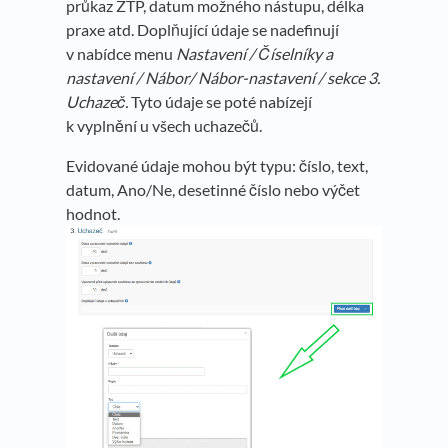
průkaz ZTP, datum možného nástupu, délka
praxe atd. Doplňující údaje se nadefinují
v nabídce menu
Nastavení / Číselníky a
nastavení / Nábor/ Nábor-nastavení /
s
ekce 3.
Uchazeč.
Tyto údaje se poté nabízejí
k vyplnění u všech uchazečů.
Evidované údaje mohou být typu: číslo, text,
datum, Ano/Ne, desetinné číslo nebo výčet
hodnot.