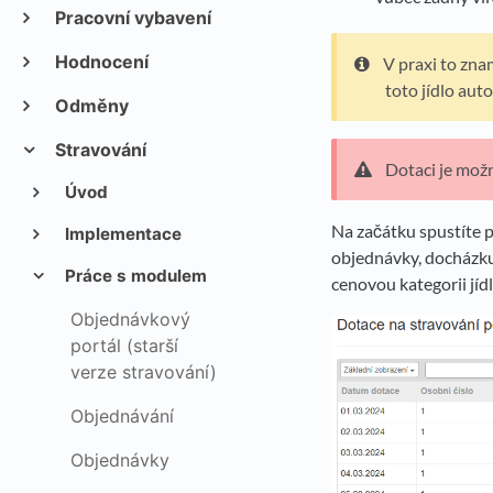
Pracovní vybavení
Hodnocení
V praxi to zna
toto jídlo aut
Odměny
Stravování
Dotaci je možn
Úvod
Na začátku spustíte 
Implementace
objednávky, docházku
Práce s modulem
cenovou kategorii jíd
Objednávkový
portál (starší
verze stravování)
Objednávání
Objednávky