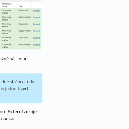
možné následně i
edné stránce tedy
po jednotlivých
boru
Externí zdroje
tnance.