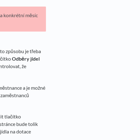
za konkrétní měsíc
oto způsobu je třeba
ačítko
Odběry jídel
ntrolovat, že
městnance a je možné
ch zaměstnanců
it tlačítko
stránce bude tolik
jídla na dotace