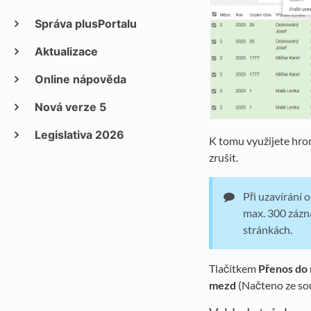
Správa plusPortalu
Aktualizace
Online nápověda
Nová verze 5
Legislativa 2026
K tomu využijete hro
zrušit.
Při uzavírání
max. 300 zázna
stránkách.
Tlačítkem
Přenos do
mezd
(Načteno ze so