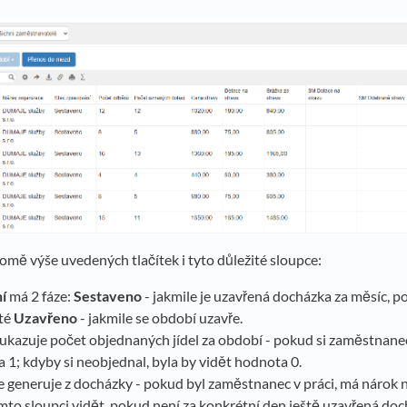
omě výše uvedených tlačítek i tyto důležité sloupce:
í
má 2 fáze:
Sestaveno
- jakmile je uzavřená docházka za měsíc, p
oté
Uzavřeno
- jakmile se období uzavře.
ukazuje počet objednaných jídel za období - pokud si zaměstnanec 
a 1; kdyby si neobjednal, byla by vidět hodnota 0.
e generuje z docházky - pokud byl zaměstnanec v práci, má nárok 
mto sloupci vidět, pokud není za konkrétní den ještě uzavřená do