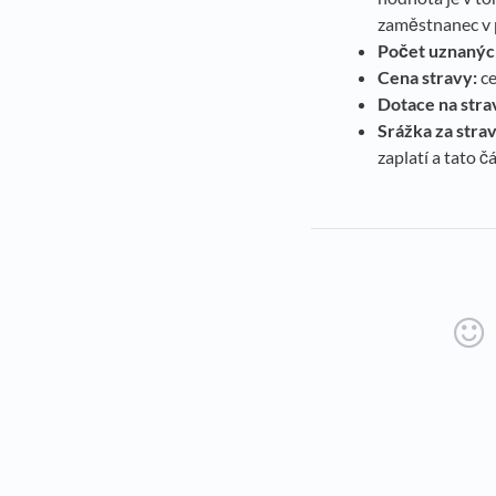
zaměstnanec v p
Počet uznaných
Cena stravy:
ce
Dotace na stra
Srážka za strav
zaplatí a tato č