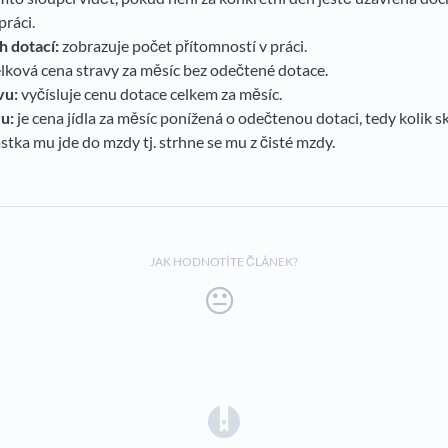
ráci.
 dotací:
zobrazuje počet přítomností v práci.
lková cena stravy za měsíc bez odečtené dotace.
vu:
vyčísluje cenu dotace celkem za měsíc.
u:
je cena jídla za měsíc ponížená o odečtenou dotaci, tedy kolik
ástka mu jde do mzdy tj. strhne se mu z čisté mzdy.
JAK HODNOTÍTE ČLÁNEK?
(opens in a new tab)