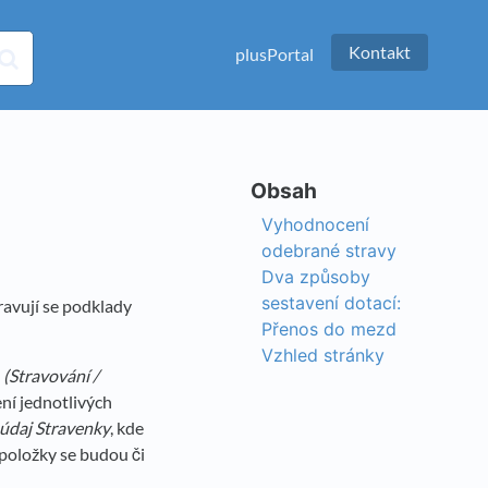
Kontakt
plusPortal
Vyhodnocení
odebrané stravy
Dva způsoby
sestavení dotací:
ravují se podklady
Přenos do mezd
Vzhled stránky
i
(Stravování /
ní jednotlivých
 údaj Stravenky
, kde
 položky se budou či