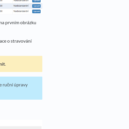
 na prvním obrázku
ace o stravování
nit
.
se ruční úpravy