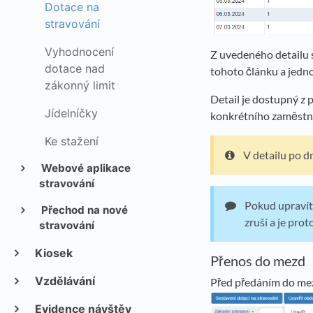
Dotace na
stravování
Vyhodnocení
Z uvedeného detailu 
dotace nad
tohoto článku a jedn
zákonný limit
Detail je dostupný z 
Jídelníčky
konkrétního zaměstna
Ke stažení
V detailu po d
Webové aplikace
stravování
Pokud upravít
Přechod na nové
zruší a je pro
stravování
Kiosek
Přenos do mezd
Vzdělávání
Před předáním do mezd
Evidence návštěv