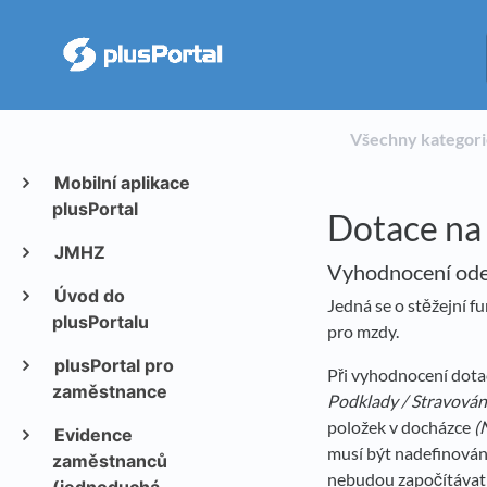
Všechny kategor
Mobilní aplikace
plusPortal
Dotace na 
JMHZ
Vyhodnocení ode
Úvod do
Jedná se o stěžejní f
plusPortalu
pro mzdy.
plusPortal pro
Při vyhodnocení dotac
zaměstnance
Podklady / Stravování
položek v docházce
(
Evidence
musí být nadefinováno
zaměstnanců
nebudou započítávat 