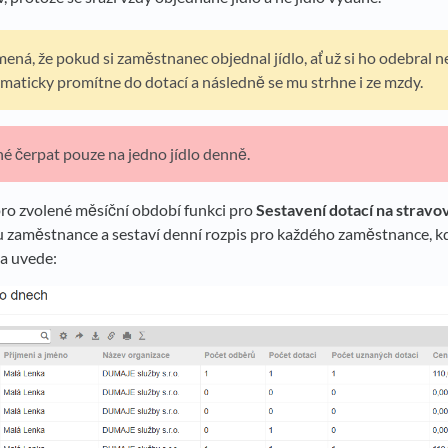
mená, že pokud si zaměstnanec objednal jídlo, ať už si ho odebral n
omaticky promítne do dotací a následně se mu strhne i ze mzdy.
é čerpat pouze na jedno jídlo denně.
pro zvolené měsíční období funkci pro
Sestavení dotací na stravo
 zaměstnance a sestaví denní rozpis pro každého zaměstnance, k
la uvede: