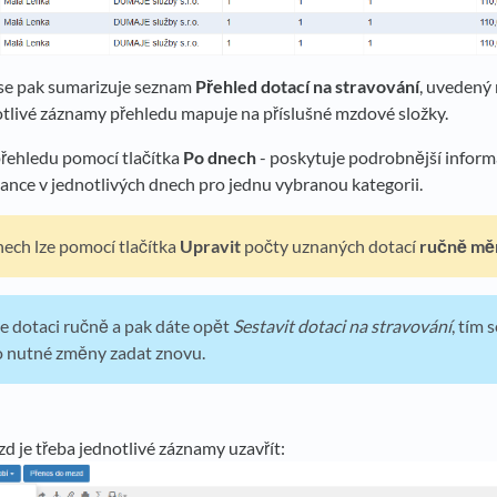
se pak sumarizuje seznam
Přehled dotací na stravování
, uvedený
otlivé záznamy přehledu mapuje na příslušné mzdové složky.
přehledu pomocí tlačítka
Po dnech
- poskytuje podrobnější inform
nce v jednotlivých dnech pro jednu vybranou kategorii.
nech lze pomocí tlačítka
Upravit
počty uznaných dotací
ručně mě
e dotaci ručně a pak dáte opět
Sestavit dotaci na stravování
, tím 
to nutné změny zadat znovu.
 je třeba jednotlivé záznamy uzavřít: