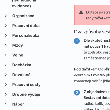
(jednoduchá
evidence)
Dotace na str
Organizace
tedy začátkem
Pracovní doba
Dva způsoby sest
Personalistika
Dle skutečnost
Mzdy
mít pouze
1 kat
(u způsobu sest
Volno
zaměstnanec jíd
Docházka
Pod tlačítkem
Odběry
Dovolená
vybráním z roletky p
znamenají odběr jídla
Pracovní cesty
Z objednávek
(
Drobné výdaje
Sestavení dota
řádků, kolik je 
Nábor
vůbec žádný vliv