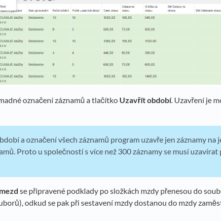
madné označení záznamů a tlačítko
Uzavřít období
. Uzavření je 
 období a označení všech záznamů program uzavře jen záznamy na j
mů. Proto u společností s více než 300 záznamy se musí uzavírat 
 mezd
se připravené podklady po složkách mzdy přenesou do sou
uborů), odkud se pak při sestavení mzdy dostanou do mzdy zaměs