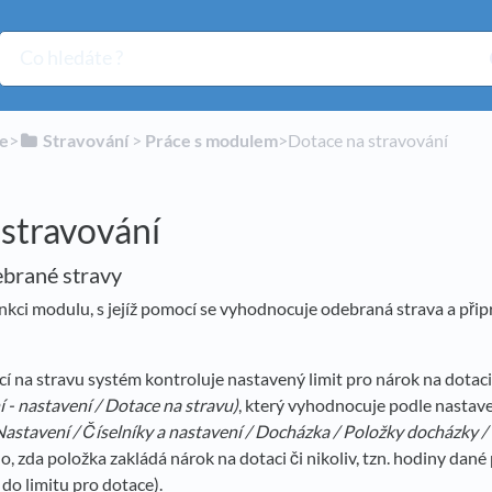
ie
​>​
​Stravování
​ > ​
​Práce s modulem
​>​ Dotace na stravování
stravování
brané stravy
unkci modulu, s jejíž pomocí se vyhodnocuje odebraná strava a přip
í na stravu systém kontroluje nastavený limit pro nárok na dotac
 - nastavení / Dotace na stravu)
, který vyhodnocuje podle nastave
Nastavení / Číselníky a nastavení / Docházka / Položky docházky /
, zda položka zakládá nárok na dotaci či nikoliv, tzn. hodiny dané
do limitu pro dotace).