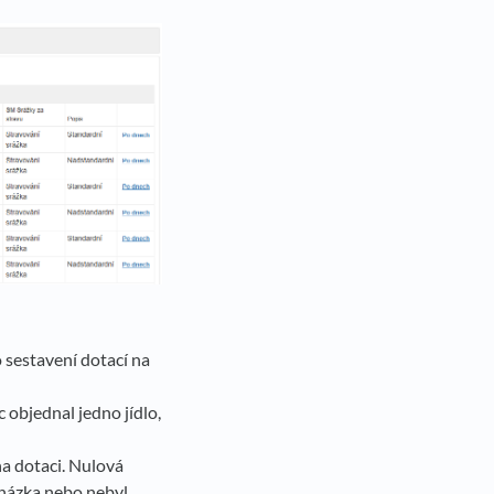
o sestavení dotací na
objednal jedno jídlo,
na dotaci. Nulová
cházka nebo nebyl