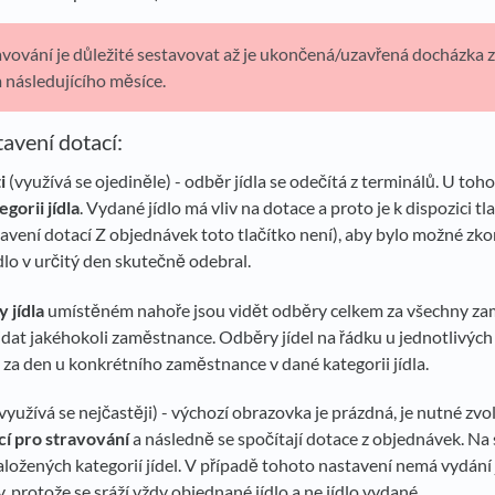
avování je důležité sestavovat až je ukončená/uzavřená docházka 
 následujícího měsíce.
avení dotací:
i
(využívá se ojediněle) - odběr jídla se odečítá z terminálů. U toh
egorii jídla
. Vydané jídlo má vliv na dotace a proto je k dispozici tl
avení dotací Z objednávek toto tlačítko není), aby bylo možné zko
lo v určitý den skutečně odebral.
 jídla
umístěném nahoře jsou vidět odběry celkem za všechny za
řidat jakéhokoli zaměstnance. Odběry jídel na řádku u jednotlivý
 za den u konkrétního zaměstnance v dané kategorii jídla.
využívá se nejčastěji) - výchozí obrazovka je prázdná, je nutné zvol
cí pro stravování
a následně se spočítají dotace z objednávek. Na 
založených kategorií jídel. V případě tohoto nastavení nemá vydání 
, protože se sráží vždy objednané jídlo a ne jídlo vydané.