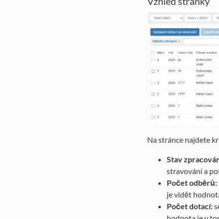
Vzhled stránky
Na stránce najdete kr
Stav zpracován
stravování a p
Počet odběrů:
je vidět hodnot
Počet dotací:
s
hodnota je v to