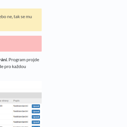
ebo ne, tak se mu
vání
. Program projde
de pro každou