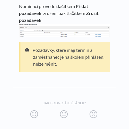
Nominaci provede tlačítkem
Přidat
požadavek
, zrušení pak tlačítkem
Zrušit
požadavek
.
Požadavky, které mají termín a
zaměstnanec je na školení přihlášen,
nelze měnit.
JAK HODNOTÍTE ČLÁNEK?