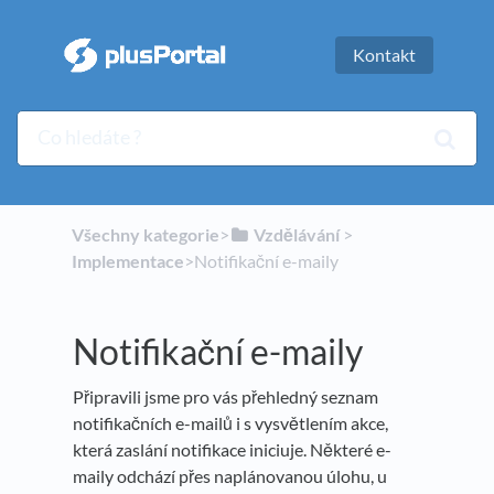
Kontakt
Všechny kategorie
​>​
​Vzdělávání
​ > ​
Implementace
​>​ Notifikační e-maily
Notifikační e-maily
Připravili jsme pro vás přehledný seznam
notifikačních e-mailů i s vysvětlením akce,
která zaslání notifikace iniciuje. Některé e-
maily odchází přes naplánovanou úlohu, u