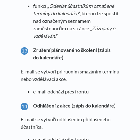
funkcí „
Odeslat účastníkům označené
termíny do kalendáře
“, kterou lze spustit
nad označeným seznamem
zaměstnancům na stránce „
Záznamy o
vzdělávání
“
Zrušení plánovaného školení (zápis
do kalendáře)
E-mail se vytvoří při ručním smazáním termínu
nebo vzdělávací akce.
e-mail odchází přes frontu
Odhlášení z akce (zápis do kalendáře)
E-mail se vytvoří odhlášením přihlášeného
účastníka.
e-mail odchází přes frontu