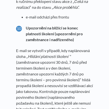
k ručnímu překlopení stavu akce z
„Čeká na
realizaci
“ na do stavu
„Akce proběhla“.
e-mail odchází přes frontu
Upozornění na blížící se konec
platnosti školení (upozornění pro
zaměstnance i nadřízeného)
E-mail se vytvoří v případě, kdy naplánovaná
úloha
„Hlídání platnosti školení "
(zaměstnance upozorní 30 dnů, 7 dnů před
termínem školení a v den školení,
zaměstnance upozorní každých 7 dnů po
termínu školení – pro povinná školení)“ hlídá
propadlá školení a nesouvisí se vzdělávací akcí
jako takovou. Kontroluje pouze naplánování
povinného školení (naplánovaného
požadavku na školení), které ještě ale nemusí
být splněné. Text notifikačního e-mailu lze