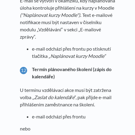
E-mail se vytvoří v okamžiku, kdy naplánovaná
úloha kontroluje přihlášení na kurzy v Moodle
("Naplánovat kurzy Moodle")
.
Text e-mailové
notifikace musí být nastaven v číselníku
modulu „Vzdělávání“ v sekci „E-mailové
zprávy“.
e-mail odchází přes frontu po stisknutí
tlačítka
„Naplánovat kurzy Moodle“
Termín plánovaného školení (zápis do
kalendáře)
U termínu vzdělávací akce musí být zatržena
volba „
Zaslat do kalendáře
“, pak přijde e-mail
přihlášením zaměstnance na školení.
e-mail odchází přes frontu
nebo