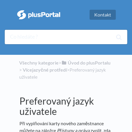
Kontakt
Všechny kategorie
​>​
​Úvod do plusPortalu
> ​
​Vícejazyčné protředí
​>​ Preferovaný jazyk
uživatele
Preferovaný jazyk
uživatele
Při vyplňování karty nového zaměstnance
můžete na záložce
Přístupy a práva
zvolit, zda