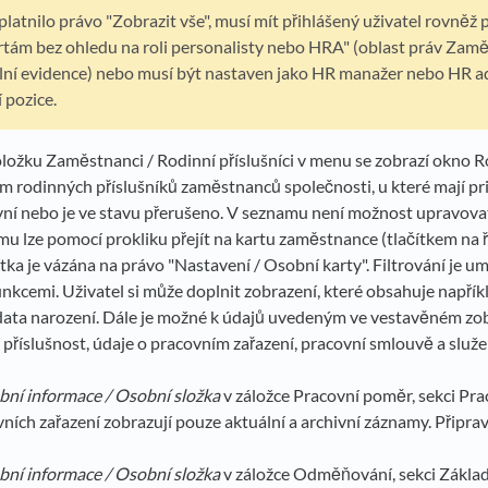
platnilo právo "Zobrazit vše", musí mít přihlášený uživatel rovněž 
tám bez ohledu na roli personalisty nebo HRA" (oblast práv Zamě
ní evidence) nebo musí být nastaven jako HR manažer nebo HR a
 pozice.
ložku Zaměstnanci / Rodinní příslušníci v menu se zobrazí okno Rod
m rodinných příslušníků zaměstnanců společnosti, u které mají pr
vní nebo je ve stavu přerušeno. V seznamu není možnost upravovat
mu lze pomocí prokliku přejít na kartu zaměstnance (tlačítkem na 
čítka je vázána na právo "Nastavení / Osobní karty". Filtrování je 
nkcemi. Uživatel si může doplnit zobrazení, které obsahuje napříkla
 data narození. Dále je možné k údajů uvedeným ve vestavěném zob
í příslušnost, údaje o pracovním zařazení, pracovní smlouvě a služe
ní informace / Osobní složka
v záložce Pracovní poměr, sekci Prac
ích zařazení zobrazují pouze aktuální a archivní záznamy. Připr
ní informace / Osobní složka
v záložce Odměňování, sekci Základ