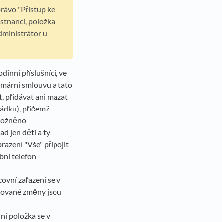
právo "Přístup ke
stnanci, položka
dministrátor u
inní příslušníci, ve
imární smlouvu a tato
, přidávat ani mazat
řádku), přičemž
umožněno
d jen děti a ty
razení "Vše" připojit
bní telefon
ovní zařazení se v
avované změny jsou
ní položka se v