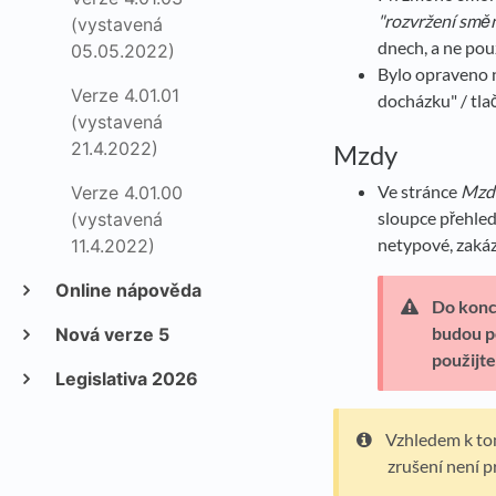
"rozvržení smě
(vystavená
dnech, a ne pou
05.05.2022)
Bylo opraveno 
Verze 4.01.01
docházku" / tla
(vystavená
21.4.2022)
Mzdy
Ve stránce
Mzdy
Verze 4.01.00
sloupce přehled
(vystavená
netypové, zakáz
11.4.2022)
Online nápověda
Do konc
budou p
Nová verze 5
použijt
Legislativa 2026
Vzhledem k tom
zrušení není 