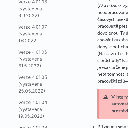
Verze 4.01.08
(
Docházka / Vy
(vystavená
neodpracované d
9.6.2022)
časových úseků 
pracoviště přes
Verze 4.01.07
dovolenou. Ty ú
(vystavená
chování zůstává
1.6.2022)
doby je potřeba
Verze 4.01.06
(Nastavení / Čí
(vystavená
s průchody". N
31.5.2022)
je však určené 
nepřítomnosti s
Verze 4.01.05
pracovišti zdů
(vystavená
25.05.2022)
V inter
Verze 4.01.04
automat
(vystavená
přestáv
19.05.2022)
Při změně směny
Verze 4.01.03