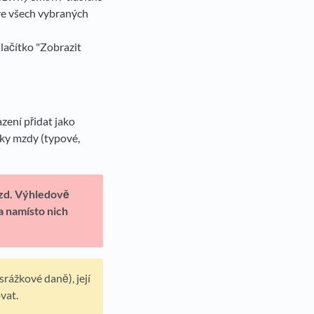
ve všech vybraných
tlačítko "Zobrazit
zení přidat jako
žky mzdy (typové,
ezd. Výhledově
a namísto nich
rážkové daně), její
vat.