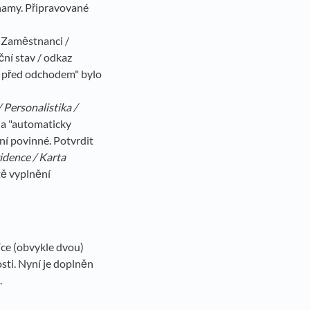
namy. Připravované
 (Zaměstnanci /
ní stav / odkaz
ko před odchodem" bylo
 Personalistika /
 na "automaticky
ní povinné. Potvrdit
idence / Karta
tě vyplnění
více (obvykle dvou)
sti. Nyní je doplněn
.