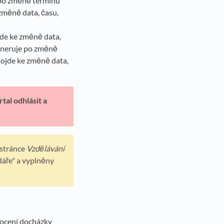
 po změně termínu
 změně data, času,
jde ke změně data,
generuje po změně
dojde ke změně data,
tal odhlásit a
 stránce
Vzdělávání
dáře" a vyplněny
nocení docházky