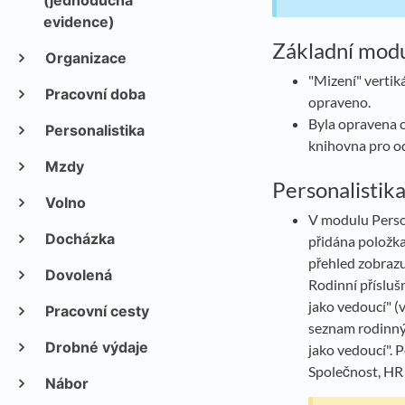
(jednoduchá
evidence)
Základní mod
Organizace
"Mizení" vertik
Pracovní doba
opraveno.
Byla opravena c
Personalistika
knihovna pro od
Mzdy
Personalistik
Volno
V modulu Perso
Docházka
přidána položk
přehled zobraz
Dovolená
Rodinní příslušn
jako vedoucí" (
Pracovní cesty
seznam rodinnýc
Drobné výdaje
jako vedoucí". P
Společnost, HR
Nábor