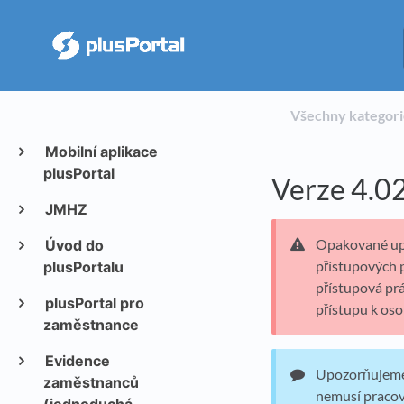
Všechny kategor
Mobilní aplikace
plusPortal
Verze 4.0
JMHZ
Opakované upoz
Úvod do
přístupových 
plusPortalu
přístupová prá
plusPortal pro
přístupu k oso
zaměstnance
Evidence
Upozorňujeme, 
zaměstnanců
nemusí pracov