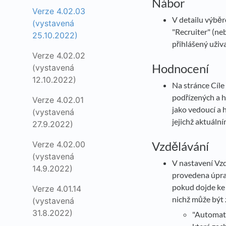
Nábor
Verze 4.02.03
V detailu výběr
(vystavená
"Recruiter" (ne
25.10.2022)
přihlášený uživ
Verze 4.02.02
Hodnocení
(vystavená
12.10.2022)
Na stránce Cíl
podřízených a 
Verze 4.02.01
jako vedoucí a 
(vystavená
jejichž aktuáln
27.9.2022)
Vzdělávání
Verze 4.02.00
(vystavená
V nastavení Vzd
14.9.2022)
provedena úprav
pokud dojde ke 
Verze 4.01.14
nichž může být 
(vystavená
31.8.2022)
"Automati