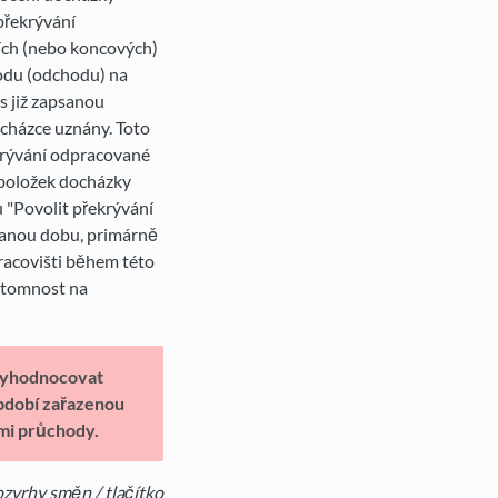
 překrývání
ích (nebo koncových)
hodu (odchodu) na
s již zapsanou
ocházce uznány. Toto
ekrývání odpracované
u položek docházky
 "Povolit překrývání
vanou dobu, primárně
pracovišti během této
řítomnost na
vyhodnocovat
bdobí zařazenou
ými průchody.
ozvrhy směn / tlačítko