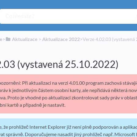
ie
​>​
​Aktualizace
​ > ​
​Aktualizace 2022
​>​ Verze 4.02.03 (vystavená
2.03 (vystavená 25.10.2022)
ornění: Při aktualizaci na verzi 4.01.00 program zachová stávají
práv k jednotlivým částem osobní karty, ale nepřidává některá no
va. Proto je vhodné po aktualizaci zkontrolovat sady práv v oblast
bní kartě a případně je nastavit.
že prohlížeč Internet Explorer již není plně podporován a aplika
at správně. Doporučujeme nasadit jiný prohlížeč např. Microsoft 