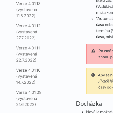
která zac
Verze 4.01.13
(Vzdělává
(vystavená
místa ko
11.8.2022)
"Automati
času nebo
Verze 4.01.12
termínu (
(vystavená
času, mís
27.7.2022)
Verze 4.01.11
Po změně
(vystavená
znovu př
22.7.2022)
Verze 4.01.10
Aby se n
(vystavená
/ Vzdělá
14.7.2022)
časy od-
Verze 4.01.09
(vystavená
Docházka
21.6.2022)
Nově je možné 