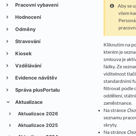
Pracovní vybavení
Aby se u
všem kar
Hodnocení
Personál
pracovní
Odměny
Stravování
Kliknutím na po
kterém je sezna
Kiosek
smlouva je akti
Vzdělávání
řádky. Ze sezna
viditelnost tla
Evidence návštěv
standardními fu
filtrovat podle
Správa plusPortalu
oddělení, státn
Aktualizace
zaměstnance.
Na stránce
Osob
Aktualizace 2026
seznamu pracovn
skryty.
Aktualizace 2025
Na stránce
Osob