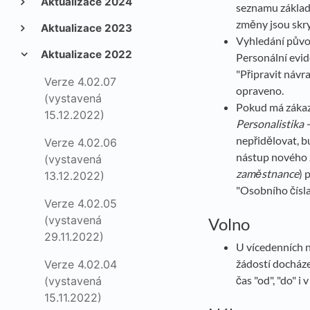
Aktualizace 2024
seznamu základ
změny jsou skry
Aktualizace 2023
Vyhledání původ
Aktualizace 2022
Personální evid
"Připravit návr
Verze 4.02.07
opraveno.
(vystavená
Pokud má zákaz
15.12.2022)
Personalistika 
nepřidělovat, b
Verze 4.02.06
nástup nového 
(vystavená
zaměstnance
) 
13.12.2022)
"Osobního čísla
Verze 4.02.05
(vystavená
Volno
29.11.2022)
U vícedenních n
žádostí docháze
Verze 4.02.04
čas "od", "do" i
(vystavená
15.11.2022)