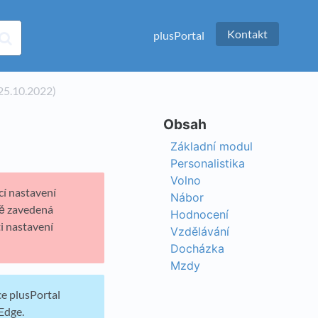
Kontakt
plusPortal
 25.10.2022)
Základní modul
Personalistika
Volno
cí nastavení
Nábor
vě zavedená
Hodnocení
i nastavení
Vzdělávání
Docházka
Mzdy
ce plusPortal
Edge.