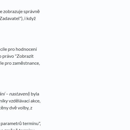
se zobrazuje správně
adavatel"), i když
í cíle pro hodnocení
o právo "Zobrazit
cíle pro zaměstnance,
ání – nastavení
) byla
íky vzdělávací akce,
ěny dvě volby, z
 parametrů termínu",