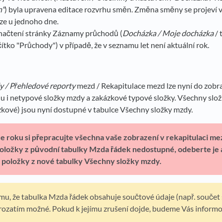
n"
) byla upravena editace rozvrhu směn. Změna směny se projeví 
ze u jednoho dne.
načtení stránky Záznamy průchodů (
Docházka / Moje docházka
/ 
čítko "Průchody") v případě, že v seznamu let není aktuální rok.
 / Přehledové reporty
mezd / Rekapitulace mezd lze nyní do zobra
u i netypové složky mzdy a zakázkové typové složky. Všechny slo
kové) jsou nyní dostupné v tabulce Všechny složky mzdy.
e roku si přepracujte všechna vaše zobrazení v rekapitulaci m
oložky z původní tabulky Mzda řádek nedostupné, odeberte je 
e položky z nové tabulky Všechny složky mzdy.
u, že tabulka Mzda řádek obsahuje součtové údaje (např. součet s
prozatím možné. Pokud k jejímu zrušení dojde, budeme Vás informo