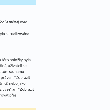
ení a místa
) bylo
Byla aktualizována
 této položky byla
iná, uživateli se
datům seznamu
 s právem "Zobrazit
šníci) nebo jako
it vše" ani "Zobrazit
trovat přes