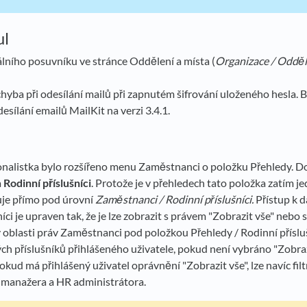
ul
álního posuvníku ve stránce Oddělení a místa (
Organizace / Odděl
hyba při odesílání mailů při zapnutém šifrování uloženého hesla. 
esílání emailů MailKit na verzi 3.4.1.
a
nalistka bylo rozšířeno menu Zaměstnanci o položku Přehledy. Do
a
Rodinní příslušníci
. Protože je v přehledech tato položka zatím jed
uje přímo pod úrovní
Zaměstnanci / Rodinní příslušníci.
Přístup k 
íci je upraven tak, že je lze zobrazit s právem "Zobrazit vše" nebo
v oblasti práv Zaměstnanci pod položkou Přehledy / Rodinní příslu
h příslušníků přihlášeného uživatele, pokud není vybráno "Zobraz
okud má přihlášený uživatel oprávnění "Zobrazit vše", lze navíc fil
 manažera a HR administrátora.