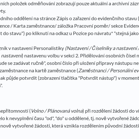
ních položek odměňování zobrazují pouze aktuální a archivní záz
ty.
ního oddělení na stránce Zápis o zařazení do evidenčního stavu
ence / Karta zaměstnance/ záložka Pracovní poměr/ sekce Evidenč
at do stavu") po kliknutí na odkaz u Pozice po návratu* "stejná ja
ník v nastavení Personalistiky
(Nastavení / Číselníky a nastavení /
- nastavení
) nastavenu volbu v sekci 2. Přidělování osobních čísel
ude se zadávat ručně", osobní číslo při uložení přípravy nástupu ne
zaměstnance na kartě zaměstnance (
Zaměstnanci / Personální ev
pak půjde potvrdit (zobrazení tlačítka "Potvrdit nástup") v momen
".
epřítomností (
Volno / Plánovaná volna
) při rozdělení žádosti do 
lo k nevyplnění času "od", "do" u oddělené, tj. nově vytvořené žádo
 v nově vytvořené žádosti, která vznikla rozdělením původní žádosti