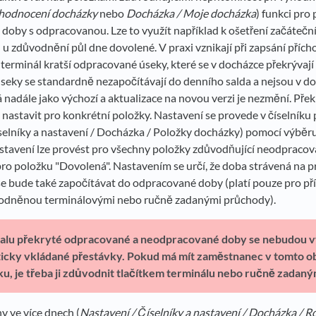
hodnocení docházky
nebo
Docházka / Moje docházka
) funkci pro
oby s odpracovanou. Lze to využít například k ošetření začátečn
u zdůvodnění půl dne dovolené. V praxi vznikají při zapsání příc
 terminál kratší odpracované úseky, které se v docházce překrývají 
seky se standardně nezapočítávají do denního salda a nejsou v d
 nadále jako výchozí a aktualizace na novou verzi je nezmění. Př
 nastavit pro konkrétní položky. Nastavení se provede v číselník
selníky a nastavení / Docházka / Položky docházky) pomocí výběru
astavení lze provést pro všechny položky zdůvodňující neodpraco
pro položku "Dovolená". Nastavením se určí, že doba strávená na 
e bude také započítávat do odpracované doby (platí pouze pro p
vodněnou terminálovými nebo ručně zadanými průchody).
valu překryté odpracované a neodpracované doby se nebudou 
icky vkládané přestávky. Pokud má mít zaměstnanec v tomto o
ku, je třeba ji zdůvodnit tlačítkem terminálu nebo ručně zadan
 ve více dnech (
Nastavení / Číselníky a nastavení / Docházka / R