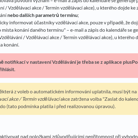
hovává původní význam – e-mail a zápis do kalendáře se generuje
ní / Vzdělávací akce / Termín vzdělávací akce), u kterého dojde ke
nání
nebo dalších parametrů termínu
;
cky informovat účastníky vzdělávací akce, pouze v případě, že do
 místa konání daného termínu" – e-mail a zápis do kalendáře se 
Vzdělávání / Vzdělávací akce / Termín vzdělávací akce), u kterého 
ta konání.
 notifikací v nastavení Vzdělávání je třeba se z aplikace plusPor
ihlásit.
ěkterá z voleb o automatickém informování uplatnila, musí být na
vací akce / Termín vzdělávací
akce zatržena volba "Zaslat do kalen
do (tato podmínka platila i před realizovanou úpravou).
aktivovat nad položkami zdůvodňujícími nepřítomnost při vyhod