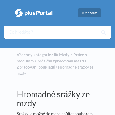
Kontakt
Všechny kategorie
​>​
​Mzdy
​ > ​
​Práce s
modulem
​ > ​
​Měsíční zpracování mezd
​ > ​
Zpracování podkladů
​>​ Hromadné srážky ze
mzdy
Hromadné srážky ze
mzdy
Srážky je možné do mezd načítat souborem.