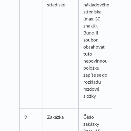
středisko
nákladového
střediska
(max. 30
znaků).
Bude-li
soubor
obsahovat
tuto
nepovinnou
položku,
zapíše se do
rozkladu
mzdové
složky
9
Zakázka
Číslo
zakázky
(max. 15.