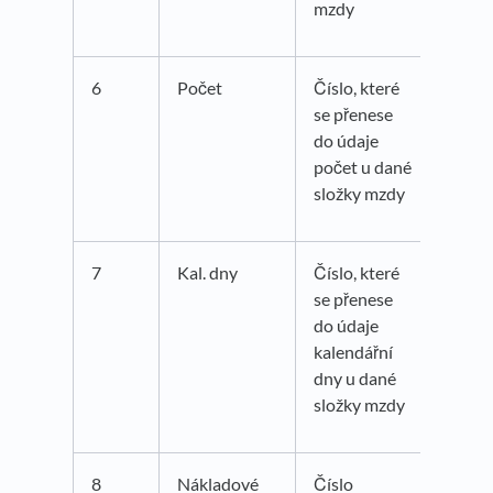
mzdy
6
Počet
Číslo, které
se přenese
do údaje
počet u dané
složky mzdy
7
Kal. dny
Číslo, které
se přenese
do údaje
kalendářní
dny u dané
složky mzdy
8
Nákladové
Číslo