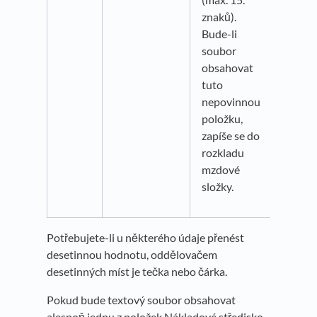
znaků).
Bude-li
soubor
obsahovat
tuto
nepovinnou
položku,
zapíše se do
rozkladu
mzdové
složky.
Potřebujete-li u některého údaje přenést
desetinnou hodnotu, oddělovačem
desetinných míst je tečka nebo čárka.
Pokud bude textový soubor obsahovat
alespoň jednu z položek Nákladové středisko