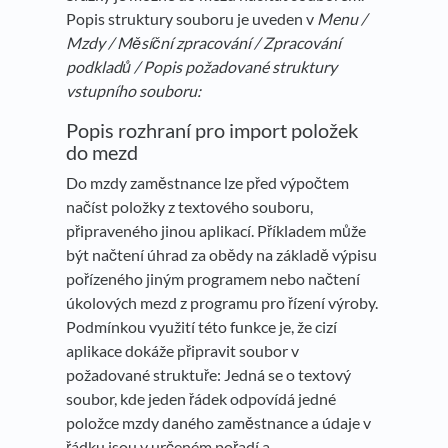
Popis struktury souboru je uveden v
Menu /
Mzdy / Měsíční zpracování / Zpracování
podkladů / Popis požadované struktury
vstupního souboru:
Popis rozhraní pro import položek
do mezd
Do mzdy zaměstnance lze před výpočtem
načíst položky z textového souboru,
připraveného jinou aplikací. Příkladem může
být načtení úhrad za obědy na základě výpisu
pořízeného jiným programem nebo načtení
úkolových mezd z programu pro řízení výroby.
Podmínkou využití této funkce je, že cizí
aplikace dokáže připravit soubor v
požadované struktuře: Jedná se o textový
soubor, kde jeden řádek odpovídá jedné
položce mzdy daného zaměstnance a údaje v
řádku jsou v určeném pořadí a