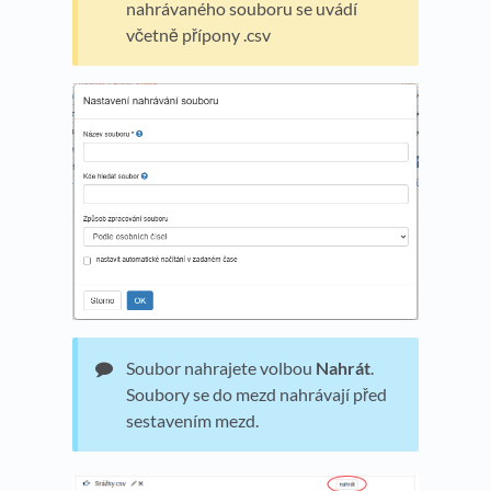
nahrávaného souboru se uvádí
včetně přípony .csv
Soubor nahrajete volbou
Nahrát
.
Soubory se do mezd nahrávají před
sestavením mezd.