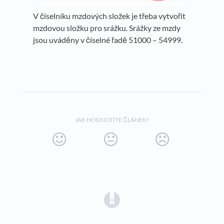
V číselníku mzdových složek je třeba vytvořit
mzdovou složku pro srážku. Srážky ze mzdy
jsou uváděny v číselné řadě 51000 – 54999.
JAK HODNOTÍTE ČLÁNEK?
(opens in a new tab)