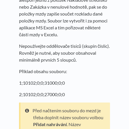
nebo Zakázka v nenulové hodnotě, pak se do
položky mzdy zapíše součet rozkladu dané
položky mzdy. Soubor lze vytvořit i za pomoci
aplikace MS Excel a tím pořizovat některé
části mzdy v Excelu.
Nepoužívejte oddělovače tisíců (skupin číslic).
Rovněž je nutné, aby soubor obsahoval
minimálně prvních 5 sloupců.
Příklad obsahu souboru:
1;10102;0;0;31000;0;0
2;10102;0;0;27000;0;0
Před načtením souboru do mezd je
třeba doplnit název souboru volbou
Přidat nahrávání
. Název