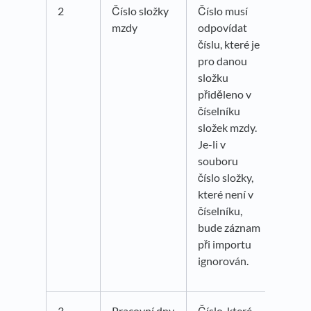
2
Číslo složky
Číslo musí
mzdy
odpovídat
číslu, které je
pro danou
složku
přiděleno v
číselníku
složek mzdy.
Je-li v
souboru
číslo složky,
které není v
číselníku,
bude záznam
při importu
ignorován.
3
Pracovní dny
Číslo, které