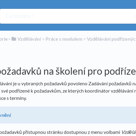
orie
​>​
​Vzdělávání
​ > ​
​Práce s modulem
​ > ​
​Vzdělávání podřízený
ožadavků na školení pro podříz
ávání je u vybraných požadavků povoleno Zadávání požadavků na
své podřízené k požadavkům, ze kterých koordinátor vzdělávání n
kce s termíny.
vnění
 požadavků přístupnou stránku dostupnou z menu volbami
Vzdělá