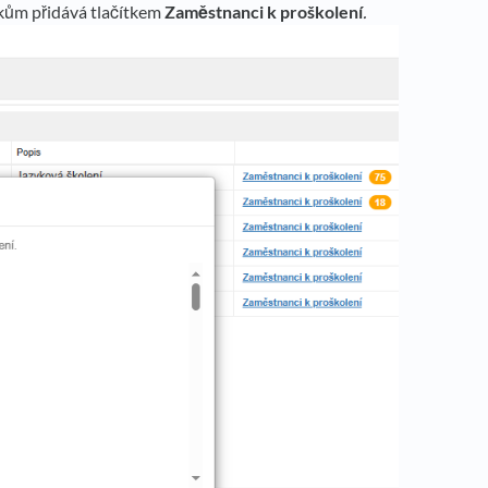
vkům přidává tlačítkem
Zaměstnanci k proškolení
.