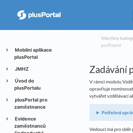
Všechny kateg
podřízené
Mobilní aplikace
plusPortal
Zadávání p
JMHZ
Úvod do
V rámci modulu Vzděl
plusPortalu
opravňuje nominovat 
vytvářet vzdělávací a
plusPortal pro
zaměstnance
Potřebná oprá
Evidence
zaměstnanců
Vedoucí má pro sběr