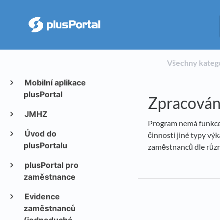
Všechny kateg
Mobilní aplikace
plusPortal
Zpracování
JMHZ
Program nemá funkce p
Úvod do
činnosti jiné typy vý
plusPortalu
zaměstnanců dle různý
plusPortal pro
zaměstnance
Evidence
zaměstnanců