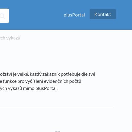
Kontakt
plusPortal
kých výkazů
žství je velké, každý zákazník potřebuje dle své
uje funkce pro vyčíslení evidenčních počtů
ckých výkazů mimo plusPortal.