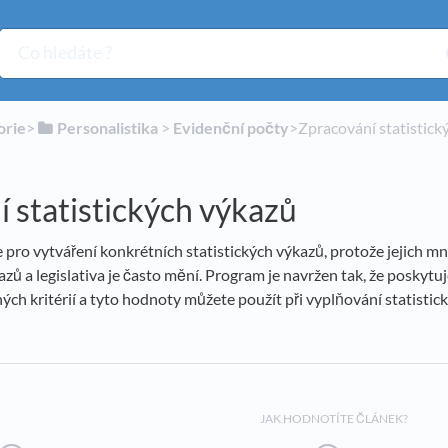
orie
​>​
​Personalistika
​ > ​
​Evidenční počty
​>​ Zpracování statistic
 statistických výkazů
ro vytváření konkrétních statistických výkazů, protože jejich mno
kazů a legislativa je často mění. Program je navržen tak, že poskyt
ch kritérií a tyto hodnoty můžete použít při vyplňování statisti
JAK HODNOTÍTE ČLÁNEK?