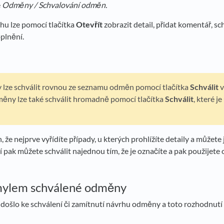
e
Odměny /
Schvalování odměn.
hu lze pomocí tlačítka
Otevřít
zobrazit detail, přidat komentář, sc
oplnění.
lze schválit rovnou ze seznamu odměn pomocí tlačítka
Schválit
v
ny lze také schválit hromadně pomocí tlačítka
Schválit
, které j
, že nejprve vyřídíte případy, u kterých prohlížíte detaily a můžet
tí pak můžete schválit najednou tím, že je označíte a pak použijete
mylem schválené odměny
e došlo ke schválení či zamítnutí návrhu odměny a toto rozhodnutí