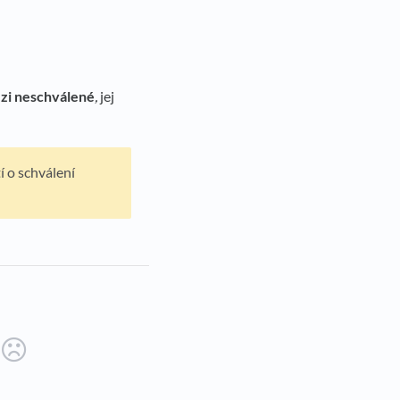
ezi neschválené
,
jej
í o schválení