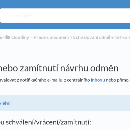
ie
​>​
​Odměny
​ > ​
​Práce s modulem
​ > ​
​Schvalování odměn
​>​ Schv
 nebo zamítnutí návrhu odměn
alovat z notifikačního e-mailu, z centrálního
inboxu
nebo přímo 
vnění
u schválení/vrácení/zamítnutí: