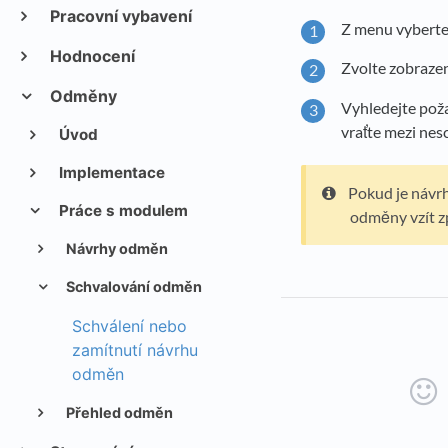
Pracovní vybavení
Z menu vybert
Hodnocení
Zvolte zobraze
Odměny
Vyhledejte pož
vraťte mezi nes
Úvod
Implementace
Pokud je návr
Práce s modulem
odměny vzít z
Návrhy odměn
Schvalování odměn
Schválení nebo
zamítnutí návrhu
odměn
Přehled odměn