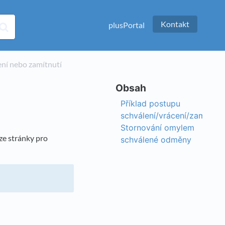
Kontakt
plusPortal
álení nebo zamítnutí
Příklad postupu
schválení/vrácení/zamítnutí
Stornování omylem
ze stránky pro
schválené odměny