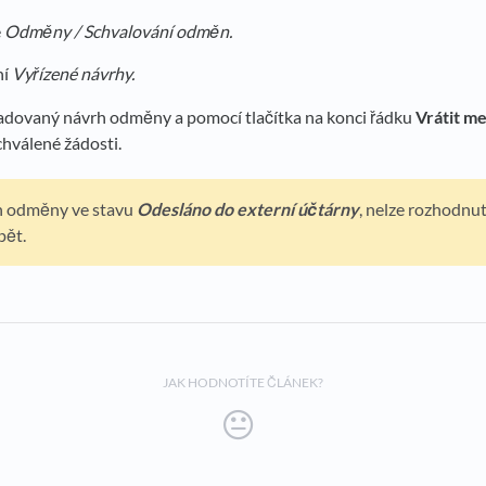
e
O
dměny /
Schvalování odměn.
ní
Vyřízené návrhy.
adovaný návrh odměny a pomocí tlačítka na konci řádku
Vrátit m
chválené žádosti.
h odměny ve stavu
Odesláno do externí účtárny
, nelze rozhodnut
pět.
JAK HODNOTÍTE ČLÁNEK?