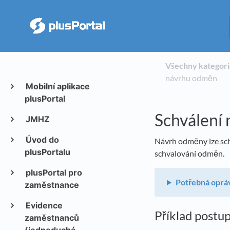
Všechny kategor
návrhu odměn
Mobilní aplikace
plusPortal
Schválení
JMHZ
Úvod do
Návrh odměny lze schv
plusPortalu
schvalování odměn.
plusPortal pro
Potřebná oprá
zaměstnance
Evidence
Příklad postup
zaměstnanců