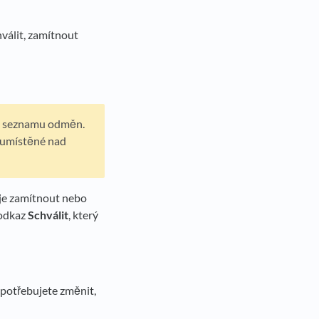
hválit, zamítnout
 seznamu odměn.
e umístěné nad
e je zamítnout nebo
 odkaz
Schválit
, který
 potřebujete změnit,