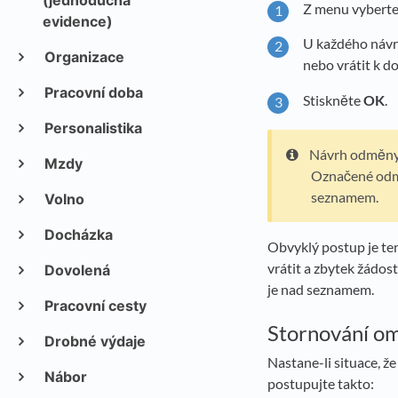
(jednoduchá
Z menu vybert
evidence)
U každého návr
Organizace
nebo vrátit k d
Pracovní doba
Stiskněte
OK
.
Personalistika
Návrh odměny 
Mzdy
Označené odmě
seznamem.
Volno
Docházka
Obvyklý postup je ten
vrátit a zbytek žádos
Dovolená
je nad seznamem.
Pracovní cesty
Stornování o
Drobné výdaje
Nastane-li situace, ž
Nábor
postupujte takto: