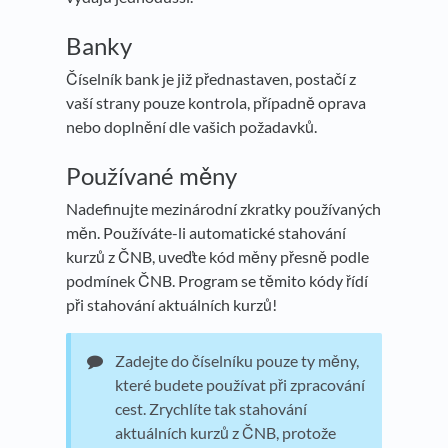
Banky
Číselník bank je již přednastaven, postačí z
vaší strany pouze kontrola, případně oprava
nebo doplnění dle vašich požadavků.
Používané měny
Nadefinujte mezinárodní zkratky používaných
měn. Používáte-li automatické stahování
kurzů z ČNB, uveďte kód měny přesně podle
podmínek ČNB. Program se těmito kódy řídí
při stahování aktuálních kurzů!
Zadejte do číselníku pouze ty měny,
které budete používat při zpracování
cest. Zrychlíte tak stahování
aktuálních kurzů z ČNB, protože