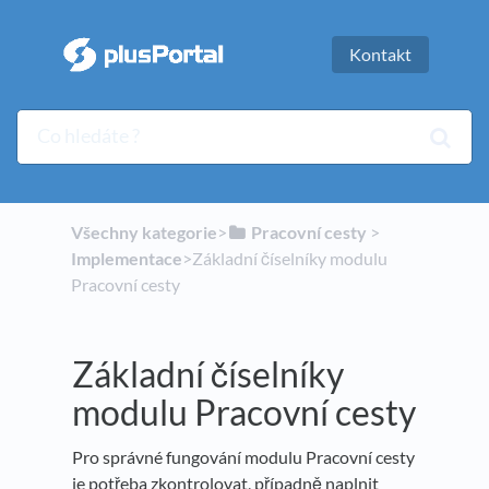
Kontakt
Všechny kategorie
​>​
​Pracovní cesty
​ > ​
Implementace
​>​ Základní číselníky modulu
Pracovní cesty
Základní číselníky
modulu Pracovní cesty
Pro správné fungování modulu Pracovní cesty
je potřeba zkontrolovat, případně naplnit