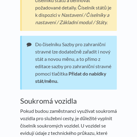
číselníku států a definovat
požadované detaily. Číselník států je
k dispozici v
Nastavení / Číselníky a
nastavení / Základní modul
/
Stát
y.
Do číselníku Sazby pro zahraniční
stravné lze dodatečně zařadit i nový
stát a novou měnu, a to přímo z
editace sazby pro zahraniční stravné
pomocí tlačítka
Přidat do nabídky
stát/měnu.
Soukromá vozidla
Pokud budou zaměstnanci využívat soukromá
vozidla pro služební cesty, je důležité vyplnit
číselník soukromých vozidel. U vozidel se
evidují údaje z technického průkazu, které