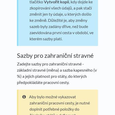
tlačítko
Vytvořit kopii
, kdy dojde ke
zkopírování všech údajů, a pak stačí
změnit jen ty údaje, u kterých došlo
ke změně. Důležité je, aby změny
sazeb byly zadány dříve, než bude
zaevidována první cesta v období, ve
kterém sazby platí.
Sazby pro zahraniční stravné
Zadejte sazby pro zahraniční stravné -
základní stravné (měna) a sazba kapesného (v
%) a jejich platnost pro státy, do kterých
předpokládáte pracovní cesty.
Aby bylo možné vykazovat
zahraniční pracovní cesty, je nutné
doplnit potřebné položky do