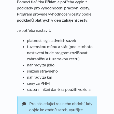
Pomocí tlačítka
Přidat
je potřeba vyplnit
podklady pro vyhodnocení pracovní cesty.
Program provede vyhodnocení cesty podle
podkladů platných v den zahájení cesty
.
Je potřeba nastavit:
platnost legislativních sazeb
tuzemskou měnu a stát (podle tohoto
nastavení bude program rozlišovat
zahraniční a tuzemskou cestu)
náhrady za jídlo
snížení stravného
náhrady za km
ceny za PHM
sazba silniční daně za použití vozidla
Pro následující rok nebo období, kdy
dojde ke změně sazeb, využijte