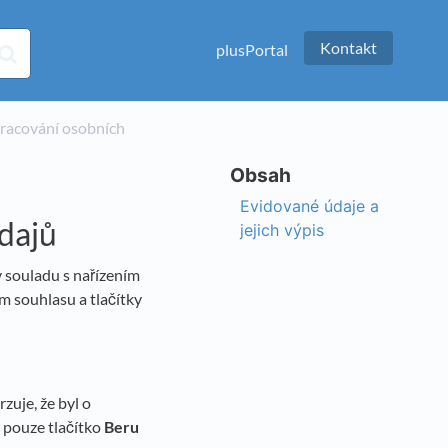
Kontakt
plusPortal
zpracování osobních
Evidované údaje a
dajů
jejich výpis
 souladu s nařízením
m souhlasu a tlačítky
uje, že byl o
o pouze tlačítko
Beru