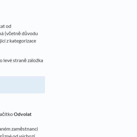
kat od
dná (včetně důvodu
ící z kategorizace
o levé straně záložka
lačítko
Odvolat
 daném zaměstnanci
(různé od výchozí