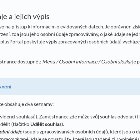
e a jejich výpis
 na přístup k informacím o evidovaných datech. Je oprávněn zís
ení, zda jsou jeho osobní údaje zpracovávány, o jaké údaje se je
 plusPortal poskytuje výpis zpracovaných osobních údajů vycházej
ěstnance dostupné z
Menu /
Osobní informace / Osobní složka
je p
vnění
žce obsahuje dva seznamy:
videnci souhlasů). Zaměstnanec zde může svůj souhlas odvolat (t
dělit (tlačítko
Udělit souhlas
).
obní údaje
(soupis zpracovávaných osobních údajů, které jsou o
zpracovávané údaje se považují ty, které jsou zadané, tj. vyplněné 