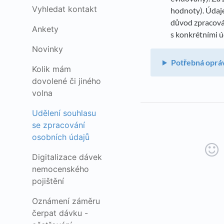
Vyhledat kontakt
hodnoty). Údaje
důvod zpracován
Ankety
s konkrétními úd
Novinky
Potřebná oprá
Kolik mám
dovolené či jiného
volna
Udělení souhlasu
se zpracování
osobních údajů
Digitalizace dávek
nemocenského
pojištění
Oznámení záměru
čerpat dávku -