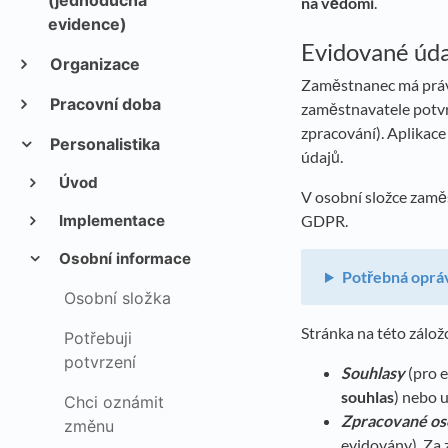
(jednoduchá
na vědomí
.
evidence)
Evidované údaj
Organizace
Zaměstnanec má právo
Pracovní doba
zaměstnavatele potvrz
zpracování). Aplikace
Personalistika
údajů.
Úvod
V osobní složce zam
Implementace
GDPR.
Osobní informace
Potřebná oprá
Osobní složka
Stránka na této zálo
Potřebuji
potvrzení
Souhlasy
(pro e
souhlas
) nebo u
Chci oznámit
Zpracované os
změnu
evidovány). Za 