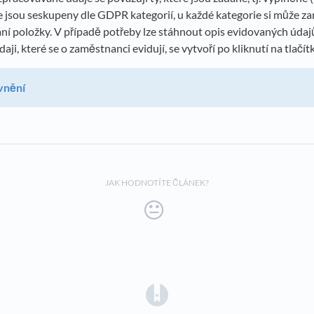
 jsou seskupeny dle GDPR kategorií, u každé kategorie si může z
í položky. V případě potřeby lze stáhnout opis evidovaných údaj
aji, které se o zaměstnanci evidují, se vytvoří po kliknutí na tlačí
vnění
JAK HODNOTÍTE ČLÁNEK?
(opens in a new tab)