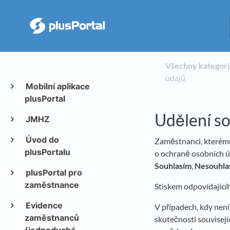
Všechny kategor
údajů
Mobilní aplikace
plusPortal
Udělení so
JMHZ
Úvod do
Zaměstnanci, kterému
plusPortalu
o ochraně osobních ú
Souhlasím
,
Nesouhla
plusPortal pro
zaměstnance
Stiskem odpovídajícího
Evidence
V případech, kdy není
zaměstnanců
skutečnosti souvisejí