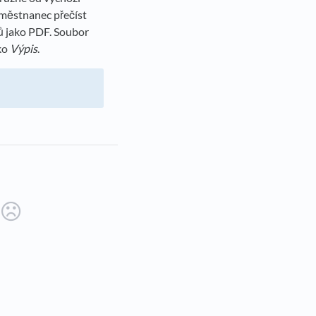
aměstnanec přečíst
ů jako PDF. Soubor
tko
Výpis
.