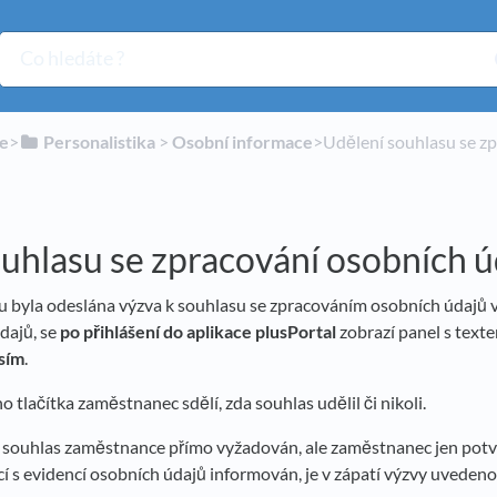
ie
​>​
​Personalistika
​ > ​
​Osobní informace
​>​ Udělení souhlasu se 
uhlasu se zpracování osobních ú
 byla odeslána výzva k souhlasu se zpracováním osobních údajů v
dajů, se
po přihlášení do aplikace plusPortal
zobrazí panel s texte
sím
.
 tlačítka zaměstnanec sdělí, zda souhlas udělil či nikoli.
 souhlas zaměstnance přímo vyžadován, ale zaměstnanec jen potvrz
cí s evidencí osobních údajů informován, je v zápatí výzvy uveden