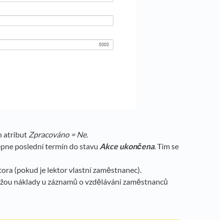
h atribut
Zpracováno = Ne
.
epne poslední termín do stavu
Akce ukončena
. Tím se
tora (pokud je lektor vlastní zaměstnanec).
smažou náklady u záznamů o vzdělávání zaměstnanců