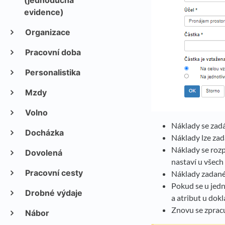
(jednoduchá
evidence)
Organizace
Pracovní doba
Personalistika
Mzdy
Volno
Náklady se zadá
Docházka
Náklady lze zad
Náklady se rozp
Dovolená
nastaví u všech
Pracovní cesty
Náklady zadané 
Pokud se u jedn
Drobné výdaje
a atribut u dok
Znovu se zpracu
Nábor