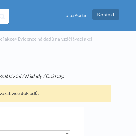
Kontakt
plusPortal
cí akce
​>​ Evidence nákladů na vzdělávací akci
Vzdělávání / Náklady / Doklady
.
vázat více dokladů.