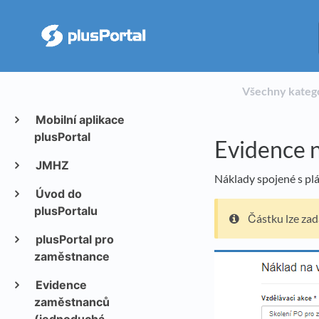
Všechny kateg
Mobilní aplikace
plusPortal
Evidence n
JMHZ
Náklady spojené s pl
Úvod do
plusPortalu
Částku lze zad
plusPortal pro
zaměstnance
Evidence
zaměstnanců