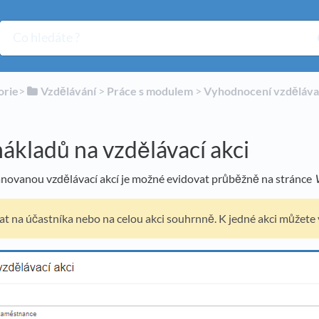
orie
​>​
​Vzdělávání
​ > ​
​Práce s modulem
​ > ​
​Vyhodnocení vzděláva
ákladů na vzdělávací akci
ánovanou vzdělávací akcí je možné evidovat průběžně na stránce
at na účastníka nebo na celou akci souhrnně. K jedné akci můžete 