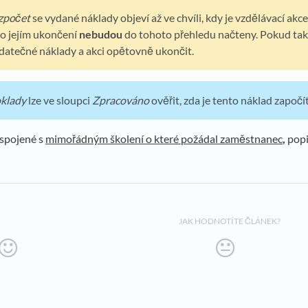
zpočet
se vydané náklady objeví až ve chvíli, kdy je vzdělávací akc
o jejím ukončení
nebudou
do tohoto přehledu načteny. Pokud tako
datečné náklady a akci opětovně ukončit.
klady
lze ve sloupci
Zpracováno
ověřit, zda je tento náklad započ
 spojené s
mimořádným školení o které požádal zaměstnanec
,
popi
JAK HODNOTÍTE ČLÁNEK?