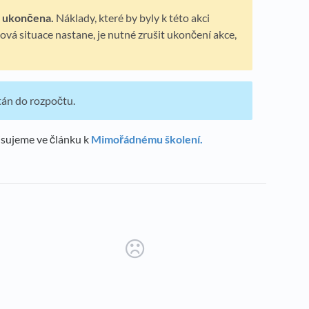
e
ukončena.
Náklady, které by byly k této akci
vá situace nastane, je nutné zrušit ukončení akce,
ítán do rozpočtu.
sujeme ve článku k
Mimořádnému školení.