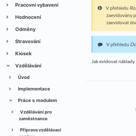
Pracovní vybavení
V přehledu
Ro
zaevidovány p
Hodnocení
zaevidovat do
Odměny
Stravování
V přehledu
Do
Kiosek
Jak evidovat náklady
Vzdělávání
Úvod
Implementace
Práce s modulem
Vzdělávání pro
zaměstnance
Příprava vzdělávací