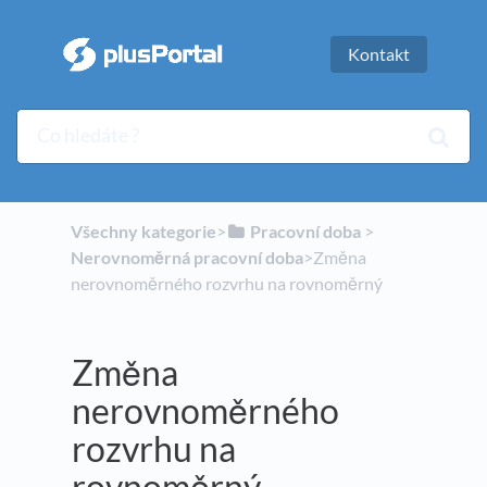
Kontakt
Všechny kategorie
​>​
​Pracovní doba
​ > ​
Nerovnoměrná pracovní doba
​>​ Změna
nerovnoměrného rozvrhu na rovnoměrný
Změna
nerovnoměrného
rozvrhu na
rovnoměrný