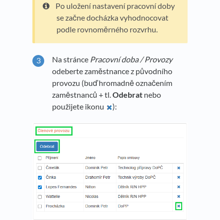
Po uložení nastavení pracovní doby
se začne docházka vyhodnocovat
podle rovnoměrného rozvrhu.
Na stránce
Pracovní doba / Provozy
odeberte zaměstnance z původního
provozu (buď hromadně označením
zaměstnanců + tl.
Odebrat
nebo
použijete ikonu
):