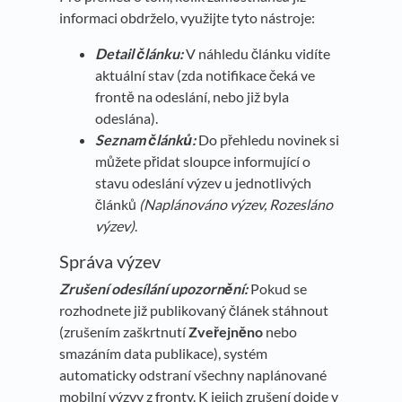
informaci obdrželo, využijte tyto nástroje:
Detail článku:
V náhledu článku vidíte
aktuální stav (zda notifikace čeká ve
frontě na odeslání, nebo již byla
odeslána).
Seznam článků:
Do přehledu novinek si
můžete přidat sloupce informující o
stavu odeslání výzev u jednotlivých
článků
(Naplánováno výzev, Rozesláno
výzev)
.
Správa výzev
Zrušení odesílání upozornění:
Pokud se
rozhodnete již publikovaný článek stáhnout
(zrušením zaškrtnutí
Zveřejněno
nebo
smazáním data publikace), systém
automaticky odstraní všechny naplánované
mobilní výzvy z fronty. K jejich zrušení dojde v