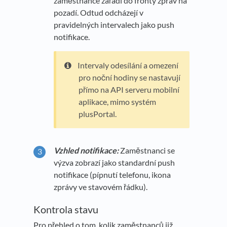
zaměstnance zařadí do fronty zpráv na
pozadí. Odtud odcházejí v
pravidelných intervalech jako push
notifikace.
Intervaly odesílání a omezení
pro noční hodiny se nastavují
přímo na API serveru mobilní
aplikace, mimo systém
plusPortal.
Vzhled notifikace:
Zaměstnanci se
výzva zobrazí jako standardní push
notifikace (pípnutí telefonu, ikona
zprávy ve stavovém řádku).
Kontrola stavu
Pro přehled o tom, kolik zaměstnanců již