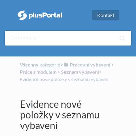
Kontakt
Všechny kategorie
​>​
​Pracovní vybavení
​ > ​
Práce s modulem
​ > ​
​Seznam vybavení
​>​
Evidence nové položky v seznamu vybavení
Evidence nové
položky v seznamu
vybavení