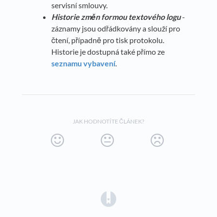
servisní smlouvy.
Historie změn formou textového logu
-
záznamy jsou odřádkovány a slouží pro
čtení, případně pro tisk protokolu.
Historie je dostupná také přímo ze
seznamu vybavení
.
JAK HODNOTÍTE ČLÁNEK?
(opens in a new tab)