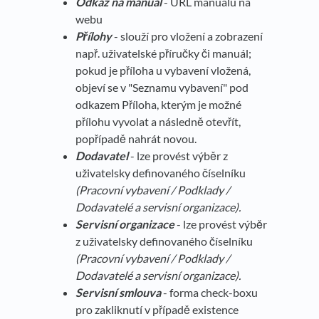
Odkaz na manuál
- URL manuálu na
webu
Přílohy
- slouží pro vložení a zobrazení
např. uživatelské příručky či manuál;
pokud je příloha u vybavení vložená,
objeví se v "Seznamu vybavení" pod
odkazem Příloha, kterým je možné
přílohu vyvolat a následně otevřít,
popřípadě nahrát novou.
Dodavatel
- lze provést výběr z
uživatelsky definovaného číselníku
(
Pracovní vybavení / Podklady /
Dodavatelé a servisní organizace).
Servisní organizace
- lze provést výběr
z uživatelsky definovaného číselníku
(
Pracovní vybavení / Podklady /
Dodavatelé a servisní organizace).
Servisní smlouva
- forma check-boxu
pro zakliknutí v případě existence