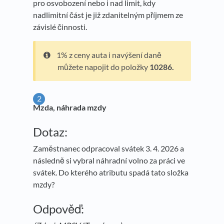
pro osvobození nebo i nad limit, kdy
nadlimitní část je již zdanitelným příjmem ze
závislé činnosti.
1% z ceny auta i navýšení daně
můžete napojit do položky
10286.
Mzda, náhrada mzdy
Dotaz:
Zaměstnanec odpracoval svátek 3. 4. 2026 a
následně si vybral náhradní volno za práci ve
svátek. Do kterého atributu spadá tato složka
mzdy?
Odpověď: