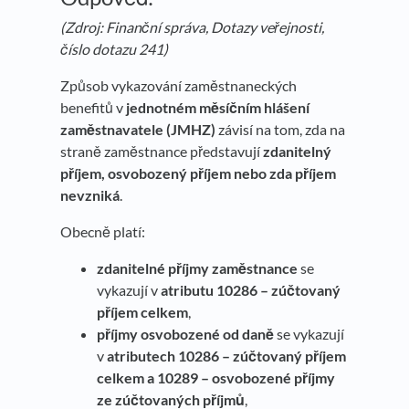
(Zdroj: Finanční správa, Dotazy veřejnosti,
číslo dotazu 241)
Způsob vykazování zaměstnaneckých
benefitů v
jednotném měsíčním hlášení
zaměstnavatele (JMHZ)
závisí na tom, zda na
straně zaměstnance představují
zdanitelný
příjem, osvobozený příjem nebo zda příjem
nevzniká
.
Obecně platí:
zdanitelné příjmy zaměstnance
se
vykazují v
atributu 10286 – zúčtovaný
příjem celkem
,
příjmy osvobozené od daně
se vykazují
v
atributech 10286 – zúčtovaný příjem
celkem a 10289 – osvobozené příjmy
ze zúčtovaných příjmů
,