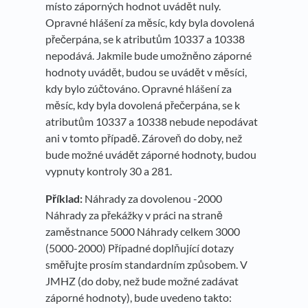
místo záporných hodnot uvádět nuly.
Opravné hlášení za měsíc, kdy byla dovolená
přečerpána, se k atributům 10337 a 10338
nepodává. Jakmile bude umožněno záporné
hodnoty uvádět, budou se uvádět v měsíci,
kdy bylo zúčtováno. Opravné hlášení za
měsíc, kdy byla dovolená přečerpána, se k
atributům 10337 a 10338 nebude nepodávat
ani v tomto případě. Zároveň do doby, než
bude možné uvádět záporné hodnoty, budou
vypnuty kontroly 30 a 281.
Příklad:
Náhrady za dovolenou -2000
Náhrady za překážky v práci na straně
zaměstnance 5000 Náhrady celkem 3000
(5000-2000) Případné doplňující dotazy
směřujte prosím standardním způsobem. V
JMHZ (do doby, než bude možné zadávat
záporné hodnoty), bude uvedeno takto: