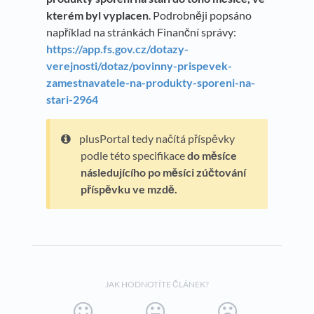
kterém byl vyplacen
. Podrobněji popsáno
například na stránkách Finanční správy:
https://app.fs.gov.cz/dotazy-
verejnosti/dotaz/povinny-prispevek-
zamestnavatele-na-produkty-sporeni-na-
stari-2964
plusPortal tedy načítá příspěvky
podle této specifikace
do měsíce
následujícího po měsíci zúčtování
příspěvku ve mzdě.
JAK HODNOTÍTE ČLÁNEK?