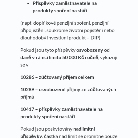
Příspěvky zaměstnavatele na
produkty spoření na stáří
(např. doplňkové penzijní spoření, penzijní
připojištění, soukromé životní pojištění nebo
dlouhodobý investiční produkt – DIP)
Pokud jsou tyto příspěvky
osvobozeny od
daně v rámci limitu 50 000 Kč ročně
, vykazují
se v:
10286 – zúčtovaný příjem celkem
10289 – osvobozené příjmy ze zúčtovaných
příjmů
10417 – příspěvky zaměstnavatele na
produkty spoření na stáří
Pokud jsou poskytovány
nadlimitní
příspěvky
, částka nad limit se promítne pouze