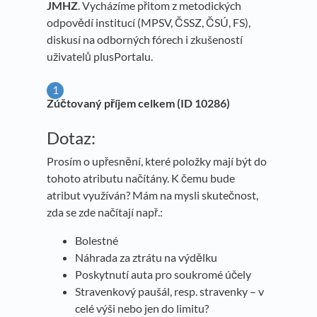
JMHZ
. Vycházíme přitom z metodických
odpovědí institucí (MPSV, ČSSZ, ČSÚ, FS),
diskusí na odborných fórech i zkušeností
uživatelů plusPortalu.
Zúčtovaný příjem celkem (ID 10286)
Dotaz:
Prosím o upřesnění, které položky mají být do
tohoto atributu načítány. K čemu bude
atribut využíván? Mám na mysli skutečnost,
zda se zde načítají např.:
Bolestné
Náhrada za ztrátu na výdělku
Poskytnutí auta pro soukromé účely
Stravenkový paušál, resp. stravenky – v
celé výši nebo jen do limitu?