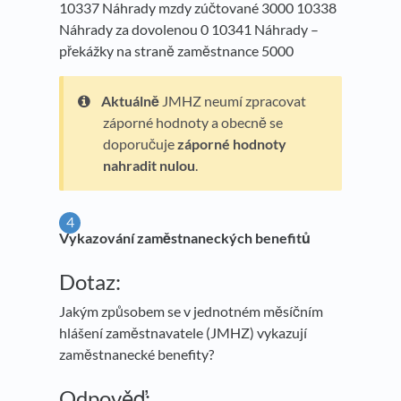
10337 Náhrady mzdy zúčtované 3000 10338
Náhrady za dovolenou 0 10341 Náhrady –
překážky na straně zaměstnance 5000
Aktuálně
JMHZ neumí zpracovat
záporné hodnoty a obecně se
doporučuje
záporné hodnoty
nahradit nulou
.
Vykazování zaměstnaneckých benefitů
Dotaz:
Jakým způsobem se v jednotném měsíčním
hlášení zaměstnavatele (JMHZ) vykazují
zaměstnanecké benefity?
Odpověď: