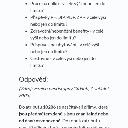
Práce na dálku - v celé výši nebo jen do
limitu?
Příspěvky PF, DIP, PDP, ŽP – v celé výši
nebo jen do limitu?
Zdravotní/nepeněžní benefity - v celé
výši nebo jen do limitu?
Příspěvek na ubytování - v celé výši
nebo jen do limitu?
Cestovné - v celé výši nebo jen do
limitu?
Odpověď:
(Zdroj: veřejně nepřístupný GitHub, 7. setkání
HRIS)
Do atributu
10286
se nasčítávají příjmy, které
jsou předmětem daně
a
jsou zdanitelné
nebo
od daně osvobozené
. Do tohoto atributu
nepatří příjmy, které se nepovažují za příjmy ze