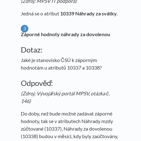
(Zdroj: MPSV IT podpora)
Jedná se o atribut
10339 Náhrady za svátky
.
Záporné hodnoty náhrady za dovolenou
Dotaz:
Jaké je stanovisko ČSÚ k záporným
hodnotám u atributů 10337 a 10338?
Odpověď:
(Zdroj: Vývojářský portál MPSV, otázka č.
146)
Do doby, než bude možné zadávat záporné
hodnoty, tak se v atributech Náhrady mzdy
zúčtované (10337), Náhrady za dovolenou
(10338) budou v měsíci, kdy byly zaúčtovány,