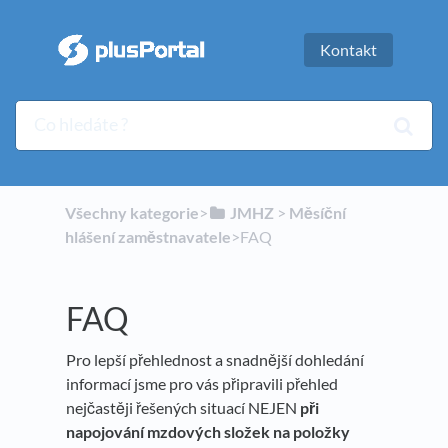
Kontakt
Všechny kategorie
​>​
​JMHZ
​ > ​
​Měsíční
hlášení zaměstnavatele
​>​ FAQ
FAQ
Pro lepší přehlednost a snadnější dohledání
informací jsme pro vás připravili přehled
nejčastěji řešených situací NEJEN
při
napojování mzdových složek na položky