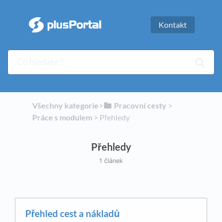
Kontakt
Všechny kategorie
​>​
​Pracovní cesty
​ > ​
Práce s modulem
​ > ​
​Přehledy
Přehledy
1 článek
Přehled cest a nákladů